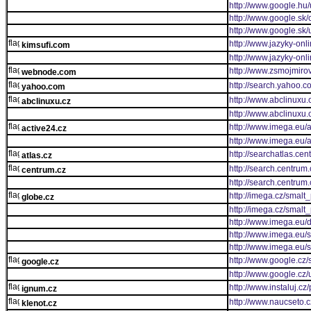
http://www.google.hu/
http://www.google.sk
http://www.google.sk/u
http://www.jazyky-onli
kimsufi.com
http://www.jazyky-onl
http://www.zsmojmiro
webnode.com
http://search.yaho
yahoo.com
http://www.abclinuxu.
abclinuxu.cz
http://www.abclinuxu
http://www.imega.eu/a
active24.cz
http://www.imega.eu/
http://searchatlas.cen
atlas.cz
http://search.centrum.
centrum.cz
http://search.centrum
http://imega.cz/smalt
globe.cz
http://imega.cz/smalt
http://www.imega.eu/
http://www.imega.eu/
http://www.imega.eu/
http://www.google.cz/
google.cz
http://www.google.cz/u
http://www.instaluj.c
ignum.cz
http://www.naucseto.c
klenot.cz