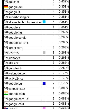
5
0.439%
aol.com
4
0.351%
google.de
4
0.351%
google.it
4
0.351%
superhosting.cz
4
0.351%
akamaitechnologies.com
4
0.351%
google.fr
3
0.263%
google.hu
3
0.263%
google.co.uk
3
0.263%
google.com.hk
3
0.263%
forpsi.com
3
0.263%
???.???
3
0.263%
klenot.cz
3
0.263%
atlas.cz
3
0.263%
google.ch
2
0.175%
webnode.com
2
0.175%
active24.cz
2
0.175%
google.bg
1
0.088%
vshosting.cz
1
0.088%
google.co.in
1
0.088%
google.com.ua
1
0.088%
google.co.il
1
0.088%