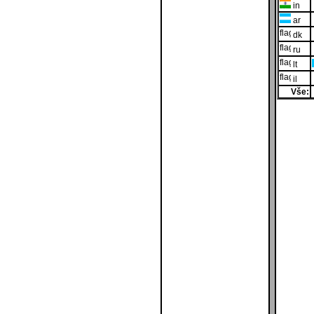
in
ar
dk
ru
lt
il
Vše: