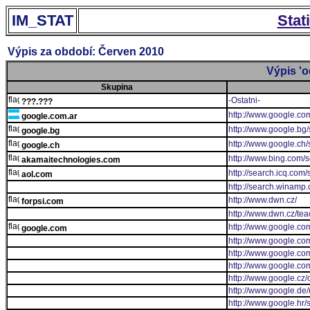
IM_STAT
Stat
Výpis za období: Červen 2010
Výpis 'o
Skupina
-Ostatni-
???.???
http://www.google.co
google.com.ar
http://www.google.bg
google.bg
http://www.google.ch
google.ch
http://www.bing.com/
akamaitechnologies.com
http://search.icq.com/
aol.com
http://search.winamp
http://www.dwn.cz/
forpsi.com
http://www.dwn.cz/tea
http://www.google.co
google.com
http://www.google.co
http://www.google.co
http://www.google.com
http://www.google.cz
http://www.google.de/
http://www.google.hr/