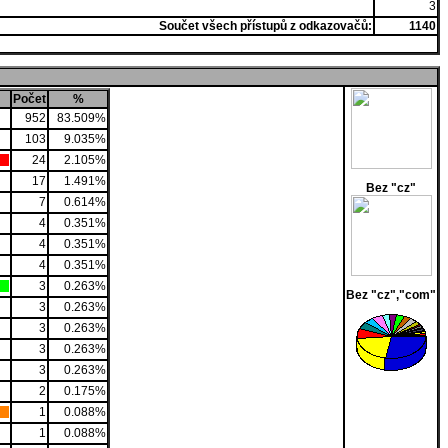
3
Součet všech přístupů z odkazovačů:
1140
Počet
%
952
83.509%
103
9.035%
24
2.105%
17
1.491%
Bez "cz"
7
0.614%
4
0.351%
4
0.351%
4
0.351%
3
0.263%
Bez "cz","com"
3
0.263%
3
0.263%
3
0.263%
3
0.263%
2
0.175%
1
0.088%
1
0.088%