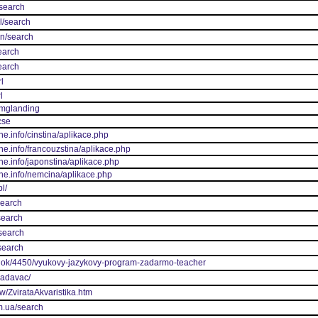
/search
il/search
in/search
search
search
l
l
imglanding
cse
ne.info/cinstina/aplikace.php
ine.info/francouzstina/aplikace.php
ine.info/japonstina/aplikace.php
ine.info/nemcina/aplikace.php
pl/
search
search
/search
search
lanok/4450/vyukovy-jazykovy-program-zadarmo-teacher
ladavac/
w/ZvirataAkvaristika.htm
m.ua/search