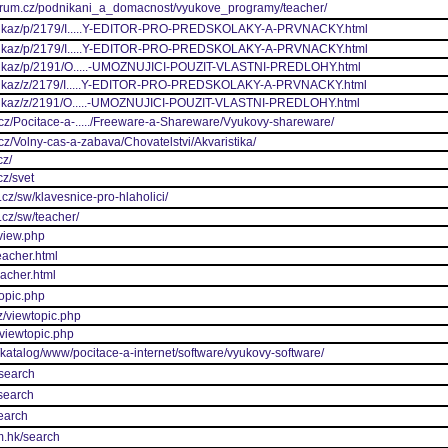
ntrum.cz/podnikani_a_domacnost/vyukove_programy/teacher/
z/odkaz/p/2179/I.....Y-EDITOR-PRO-PREDSKOLAKY-A-PRVNACKY.html
z/odkaz/p/2179/I.....Y-EDITOR-PRO-PREDSKOLAKY-A-PRVNACKY.html
z/odkaz/p/2191/O.....-UMOZNUJICI-POUZIT-VLASTNI-PREDLOHY.html
z/odkaz/z/2179/I.....Y-EDITOR-PRO-PREDSKOLAKY-A-PRVNACKY.html
z/odkaz/z/2191/O.....-UMOZNUJICI-POUZIT-VLASTNI-PREDLOHY.html
.cz/Pocitace-a-...../Freeware-a-Shareware/Vyukovy-shareware/
cz/Volny-cas-a-zabava/Chovatelstvi/Akvaristika/
cz/
cz/svet
.cz/sw/klavesnice-pro-hlaholici/
.cz/sw/teacher/
/view.php
eacher.html
eacher.html
topic.php
z/viewtopic.php
/viewtopic.php
/katalog/www/pocitace-a-internet/software/vyukovy-software/
/search
/search
search
m.hk/search