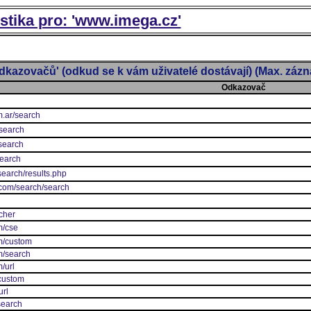
istika pro: 'www.imega.cz'
dkazovačů' (odkud se k vám uživatelé dostávají) (Max. záz
Odkazovač
m.ar/search
/search
/search
search
search/results.php
.com/search/search
cher
m/cse
m/custom
m/search
/url
/custom
url
search