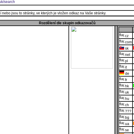
uk/search
 nebo jsou to stránky, ve kterých je vložen odkaz na Vaše stránky.
Rozdělení dle skupin odkazovačů
cz
com
sk
net
pl
it
de
fr
hk
uk
hu
ch
???
bg
ua
se