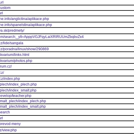
url
/custom
rl
ne.info/anglictina/aplikace.php
ine.info/spanelstina/aplikace.php
va.sk/predmety/
o.com/search;_ylt=ApppVGJFqyLaiXRlRUUmZbqbvZx4
cz/lide/sangala
.cz/poradna/linux/show/290869
kvarium/links.html
akvarium/photos.php
trum.cz/
cz/
.cz/index.php
_plech/index_plech.php
_plech/index_smalt.php
develop/teacher.php
smalt_plech/index_plech.php
smalt_plech/index_smalt.php
search
rl
z/prevod-meny
z/view.php