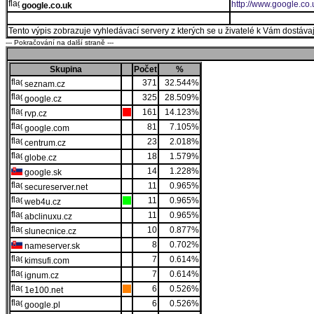
http://www.google.co.
google.co.uk
Tento výpis zobrazuje vyhledávací servery z kterých se u živatelé k Vám dostávají
--- Pokračování na další straně ---
Skupina
Počet
%
371
32.544%
seznam.cz
325
28.509%
google.cz
161
14.123%
rvp.cz
81
7.105%
google.com
23
2.018%
centrum.cz
18
1.579%
globe.cz
14
1.228%
google.sk
11
0.965%
secureserver.net
11
0.965%
web4u.cz
11
0.965%
abclinuxu.cz
10
0.877%
slunecnice.cz
8
0.702%
nameserver.sk
7
0.614%
kimsufi.com
7
0.614%
ignum.cz
6
0.526%
1e100.net
6
0.526%
google.pl