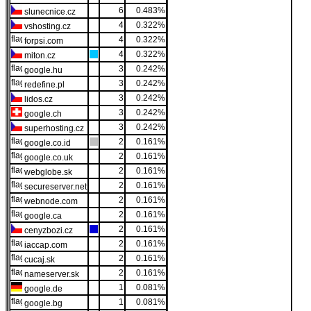
6
0.483%
slunecnice.cz
4
0.322%
vshosting.cz
4
0.322%
forpsi.com
4
0.322%
miton.cz
3
0.242%
google.hu
3
0.242%
redefine.pl
3
0.242%
lidos.cz
3
0.242%
google.ch
3
0.242%
superhosting.cz
2
0.161%
google.co.id
2
0.161%
google.co.uk
2
0.161%
webglobe.sk
2
0.161%
secureserver.net
2
0.161%
webnode.com
2
0.161%
google.ca
2
0.161%
cenyzbozi.cz
2
0.161%
iaccap.com
2
0.161%
cucaj.sk
2
0.161%
nameserver.sk
1
0.081%
google.de
1
0.081%
google.bg