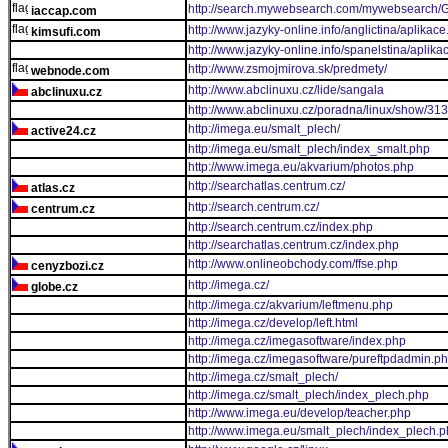
http://search.mywebsearch.com/mywebsearch/
iaccap.com
http://www.jazyky-online.info/anglictina/aplikac
kimsufi.com
http://www.jazyky-online.info/spanelstina/aplika
http://www.zsmojmirova.sk/predmety/
webnode.com
http://www.abclinuxu.cz/lide/sangala
abclinuxu.cz
http://www.abclinuxu.cz/poradna/linux/show/31
http://imega.eu/smalt_plech/
active24.cz
http://imega.eu/smalt_plech/index_smalt.php
http://www.imega.eu/akvarium/photos.php
http://searchatlas.centrum.cz/
atlas.cz
http://search.centrum.cz/
centrum.cz
http://search.centrum.cz/index.php
http://searchatlas.centrum.cz/index.php
http://www.onlineobchody.com/ffse.php
cenyzbozi.cz
http://imega.cz/
globe.cz
http://imega.cz/akvarium/leftmenu.php
http://imega.cz/develop/left.html
http://imega.cz/imegasoftware/index.php
http://imega.cz/imegasoftware/pureftpdadmin.p
http://imega.cz/smalt_plech/
http://imega.cz/smalt_plech/index_plech.php
http://www.imega.eu/develop/teacher.php
http://www.imega.eu/smalt_plech/index_plech.