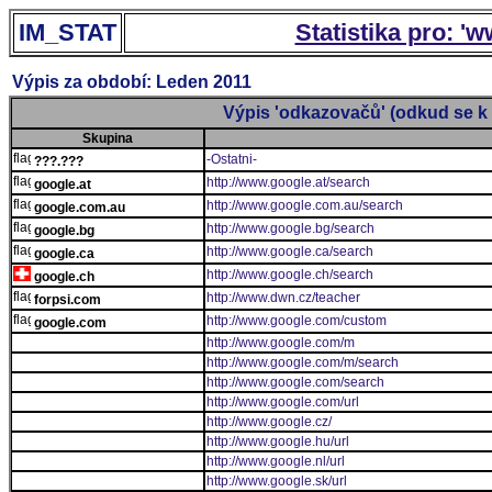
IM_STAT
Statistika pro: '
Výpis za období: Leden 2011
Výpis 'odkazovačů' (odkud se k 
Skupina
-Ostatni-
???.???
http://www.google.at/search
google.at
http://www.google.com.au/search
google.com.au
http://www.google.bg/search
google.bg
http://www.google.ca/search
google.ca
http://www.google.ch/search
google.ch
http://www.dwn.cz/teacher
forpsi.com
http://www.google.com/custom
google.com
http://www.google.com/m
http://www.google.com/m/search
http://www.google.com/search
http://www.google.com/url
http://www.google.cz/
http://www.google.hu/url
http://www.google.nl/url
http://www.google.sk/url