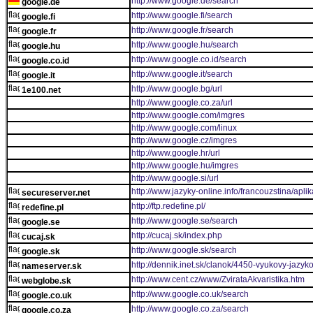
http://www.google.de/search
google.de
http://www.google.fi/search
google.fi
http://www.google.fr/search
google.fr
http://www.google.hu/search
google.hu
http://www.google.co.id/search
google.co.id
http://www.google.it/search
google.it
http://www.google.bg/url
1e100.net
http://www.google.co.za/url
http://www.google.com/imgres
http://www.google.com/linux
http://www.google.cz/imgres
http://www.google.hr/url
http://www.google.hu/imgres
http://www.google.si/url
http://www.jazyky-online.info/francouzstina/apli
secureserver.net
http://ftp.redefine.pl/
redefine.pl
http://www.google.se/search
google.se
http://cucaj.sk/index.php
cucaj.sk
http://www.google.sk/search
google.sk
http://dennik.inet.sk/clanok/4450-vyukovy-jazy
nameserver.sk
http://www.cent.cz/www/ZvirataAkvaristika.htm
webglobe.sk
http://www.google.co.uk/search
google.co.uk
http://www.google.co.za/search
google.co.za