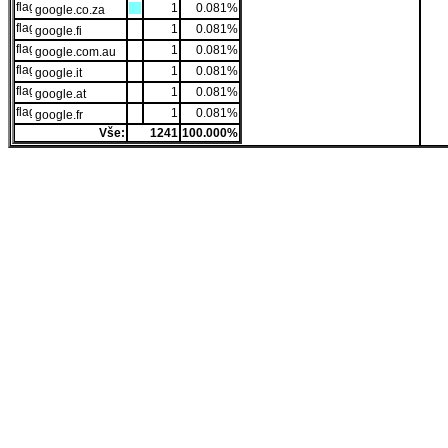
1
0.081%
google.co.za
1
0.081%
google.fi
1
0.081%
google.com.au
1
0.081%
google.it
1
0.081%
google.at
1
0.081%
google.fr
Vše:
1241
100.000%