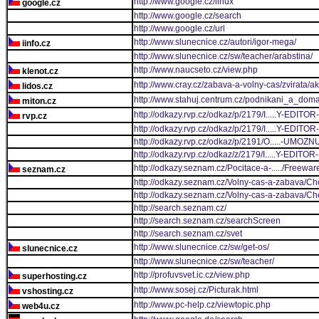
http://www.google.cz/linux
google.cz
http://www.google.cz/search
http://www.google.cz/url
http://www.slunecnice.cz/autori/igor-mega/
iinfo.cz
http://www.slunecnice.cz/sw/teacher/arabstina/
http://www.naucseto.cz/view.php
klenot.cz
http://www.cray.cz/zabava-a-volny-cas/zvirata/ak
lidos.cz
http://www.stahuj.centrum.cz/podnikani_a_dom
miton.cz
http://odkazy.rvp.cz/odkaz/p/2179/I.....Y-
rvp.cz
http://odkazy.rvp.cz/odkaz/p/2179/I.....Y-
http://odkazy.rvp.cz/odkaz/p/2191/O.....-UM
http://odkazy.rvp.cz/odkaz/z/2179/I.....Y-
http://odkazy.seznam.cz/Pocitace-a-...../Freew
seznam.cz
http://odkazy.seznam.cz/Volny-cas-a-zabava/Chov
http://odkazy.seznam.cz/Volny-cas-a-zabava/Chov
http://search.seznam.cz/
http://search.seznam.cz/searchScreen
http://search.seznam.cz/svet
http://www.slunecnice.cz/sw/get-os/
slunecnice.cz
http://www.slunecnice.cz/sw/teacher/
http://profuvsvet.ic.cz/view.php
superhosting.cz
http://www.sosej.cz/Picturak.html
vshosting.cz
http://www.pc-help.cz/viewtopic.php
web4u.cz