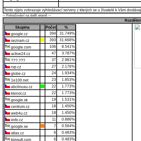
Tento výpis zobrazuje vyhledávací servery z kterých se u živatelé k Vám dostávají
--- Pokračování na další straně ---
Rozdělen
Skupina
Počet
%
394
31.749%
google.cz
393
31.668%
seznam.cz
106
8.541%
google.com
47
3.787%
active24.cz
37
2.981%
???.???
27
2.176%
rvp.cz
24
1.934%
globe.cz
23
1.853%
1e100.net
22
1.773%
abclinuxu.cz
22
1.773%
klenot.cz
19
1.531%
google.sk
18
1.450%
centrum.cz
18
1.450%
web4u.cz
11
0.886%
iinfo.cz
7
0.564%
google.se
6
0.483%
atlas.cz
6
0.483%
kimsufi.com