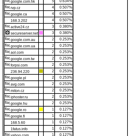
5
0.634%
google.com.hk
4
0.507%
rvp.cz
4
0.507%
google.ca
4
0.507%
168.3.202
3
0.380%
active24.cz
3
0.380%
secureserver.net
2
0.253%
google.com.au
2
0.253%
google.com.ua
2
0.253%
aol.com
2
0.253%
google.com.tw
2
0.253%
forpsi.com
2
0.253%
236.94.220
2
0.253%
google.pl
2
0.253%
avg.com
2
0.253%
miton.cz
2
0.253%
iphoster.ru
2
0.253%
google.hu
1
0.127%
google.ro
1
0.127%
google.fi
1
0.127%
168.5.60
1
0.127%
1fatus.info
1
0.127%
yahoo.com