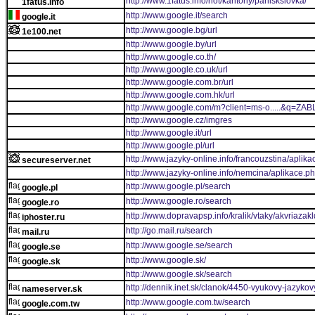
http://www.1fatus.info/hot/kantony/panlskslovka/
1fatus.info
http://www.google.it/search
google.it
http://www.google.bg/url
1e100.net
http://www.google.by/url
http://www.google.co.th/
http://www.google.co.uk/url
http://www.google.com.br/url
http://www.google.com.hk/url
http://www.google.com/m?client=ms-o.....
http://www.google.cz/imgres
http://www.google.it/url
http://www.google.pl/url
http://www.jazyky-online.info/francouzstina/aplik
secureserver.net
http://www.jazyky-online.info/nemcina/aplikace.p
http://www.google.pl/search
google.pl
http://www.google.ro/search
google.ro
http://www.dopravapsp.info/kralik/vtaky/akvriazakl
iphoster.ru
http://go.mail.ru/search
mail.ru
http://www.google.se/search
google.se
http://www.google.sk/
google.sk
http://www.google.sk/search
http://dennik.inet.sk/clanok/4450-vyukovy-jazyk
nameserver.sk
http://www.google.com.tw/search
google.com.tw