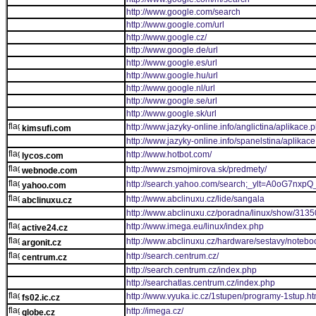
http://www.google.com/search
http://www.google.com/url
http://www.google.cz/
http://www.google.de/url
http://www.google.es/url
http://www.google.hu/url
http://www.google.nl/url
http://www.google.se/url
http://www.google.sk/url
http://www.jazyky-online.info/anglictina/aplikace.
kimsufi.com
http://www.jazyky-online.info/spanelstina/aplikac
http://www.hotbot.com/
lycos.com
http://www.zsmojmirova.sk/predmety/
webnode.com
http://search.yahoo.com/search;_ylt=A0oG7n
yahoo.com
http://www.abclinuxu.cz/lide/sangala
abclinuxu.cz
http://www.abclinuxu.cz/poradna/linux/show/313
http://www.imega.eu/linux/index.php
active24.cz
http://www.abclinuxu.cz/hardware/sestavy/noteboo
argonit.cz
http://search.centrum.cz/
centrum.cz
http://search.centrum.cz/index.php
http://searchatlas.centrum.cz/index.php
http://www.vyuka.ic.cz/1stupen/programy-1stup.h
fs02.ic.cz
http://imega.cz/
globe.cz