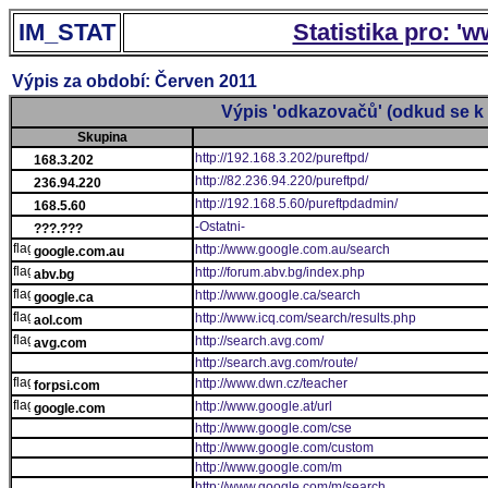
IM_STAT
Statistika pro: '
Výpis za období: Červen 2011
Výpis 'odkazovačů' (odkud se k 
Skupina
http://192.168.3.202/pureftpd/
168.3.202
http://82.236.94.220/pureftpd/
236.94.220
http://192.168.5.60/pureftpdadmin/
168.5.60
-Ostatni-
???.???
http://www.google.com.au/search
google.com.au
http://forum.abv.bg/index.php
abv.bg
http://www.google.ca/search
google.ca
http://www.icq.com/search/results.php
aol.com
http://search.avg.com/
avg.com
http://search.avg.com/route/
http://www.dwn.cz/teacher
forpsi.com
http://www.google.at/url
google.com
http://www.google.com/cse
http://www.google.com/custom
http://www.google.com/m
http://www.google.com/m/search