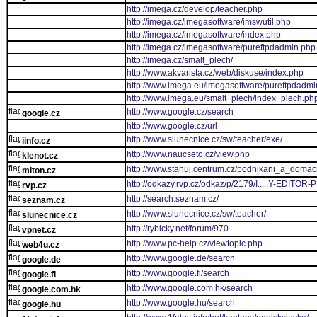
http://imega.cz/develop/teacher.php
http://imega.cz/imegasoftware/imswutil.php
http://imega.cz/imegasoftware/index.php
http://imega.cz/imegasoftware/pureftpdadmin.php
http://imega.cz/smalt_plech/
http://www.akvarista.cz/web/diskuse/index.php
http://www.imega.eu/imegasoftware/pureftpdadmi
http://www.imega.eu/smalt_plech/index_plech.ph
http://www.google.cz/search
google.cz
http://www.google.cz/url
http://www.slunecnice.cz/sw/teacher/exe/
iinfo.cz
http://www.naucseto.cz/view.php
klenot.cz
http://www.stahuj.centrum.cz/podnikani_a_doma
miton.cz
http://odkazy.rvp.cz/odkaz/p/2179/I.....Y-ED
rvp.cz
http://search.seznam.cz/
seznam.cz
http://www.slunecnice.cz/sw/teacher/
slunecnice.cz
http://rybicky.net/forum/970
vpnet.cz
http://www.pc-help.cz/viewtopic.php
web4u.cz
http://www.google.de/search
google.de
http://www.google.fi/search
google.fi
http://www.google.com.hk/search
google.com.hk
http://www.google.hu/search
google.hu