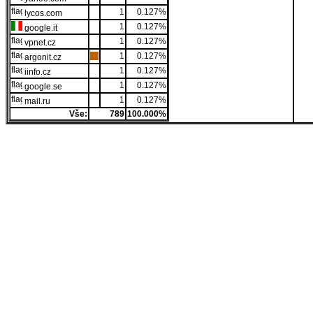
1
0.127%
lycos.com
1
0.127%
google.it
1
0.127%
vpnet.cz
1
0.127%
argonit.cz
1
0.127%
iinfo.cz
1
0.127%
google.se
1
0.127%
mail.ru
Vše:
789
100.000%