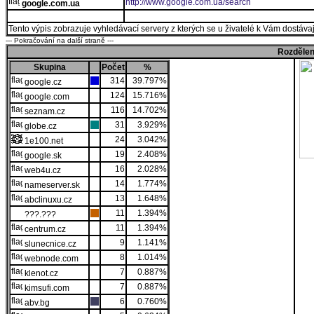
http://www.google.com.ua/search
google.com.ua
Tento výpis zobrazuje vyhledávací servery z kterých se u živatelé k Vám dostávají
--- Pokračování na další straně ---
Rozdělen
Skupina
Počet
%
314
39.797%
google.cz
124
15.716%
google.com
116
14.702%
seznam.cz
31
3.929%
globe.cz
24
3.042%
1e100.net
19
2.408%
google.sk
16
2.028%
web4u.cz
14
1.774%
nameserver.sk
13
1.648%
abclinuxu.cz
11
1.394%
???.???
11
1.394%
centrum.cz
9
1.141%
slunecnice.cz
8
1.014%
webnode.com
7
0.887%
klenot.cz
7
0.887%
kimsufi.com
6
0.760%
abv.bg