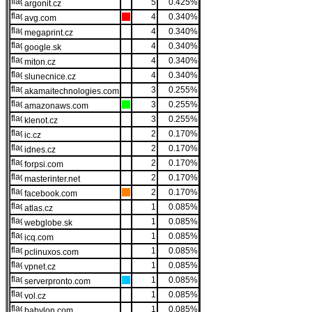
5
0.425%
argonit.cz
4
0.340%
avg.com
4
0.340%
megaprint.cz
4
0.340%
google.sk
4
0.340%
miton.cz
4
0.340%
slunecnice.cz
3
0.255%
akamaitechnologies.com
3
0.255%
amazonaws.com
3
0.255%
klenot.cz
2
0.170%
ic.cz
2
0.170%
idnes.cz
2
0.170%
forpsi.com
2
0.170%
masterinter.net
2
0.170%
facebook.com
1
0.085%
atlas.cz
1
0.085%
webglobe.sk
1
0.085%
icq.com
1
0.085%
pclinuxos.com
1
0.085%
vpnet.cz
1
0.085%
serverpronto.com
1
0.085%
vol.cz
1
0.085%
babylon.com