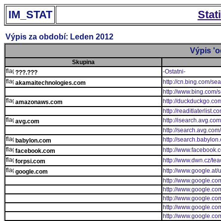
IM_STAT
Stat
Výpis za období: Leden 2012
Výpis 'o
Skupina
-Ostatni-
???.???
http://cn.bing.com/se
akamaitechnologies.com
http://www.bing.com/
http://duckduckgo.com
amazonaws.com
http://readitlaterlist.
http://isearch.avg.co
avg.com
http://search.avg.com
http://search.babylon
babylon.com
http://www.facebook.
facebook.com
http://www.dwn.cz/tea
forpsi.com
http://www.google.at/u
google.com
http://www.google.com
http://www.google.co
http://www.google.co
http://www.google.co
http://www.google.com