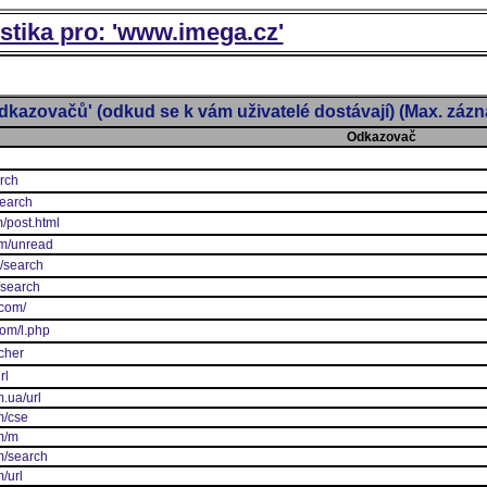
istika pro: 'www.imega.cz'
dkazovačů' (odkud se k vám uživatelé dostávají) (Max. záz
Odkazovač
arch
search
/post.html
com/unread
m/search
/search
.com/
com/l.php
cher
rl
.ua/url
m/cse
m/m
m/search
/url