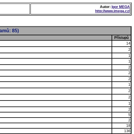
Autor:
Igor MEGA
http://www.imega.cz/
namů: 85)
Přístupů
14
2
1
1
2
2
2
1
2
2
1
2
5
2
18
136