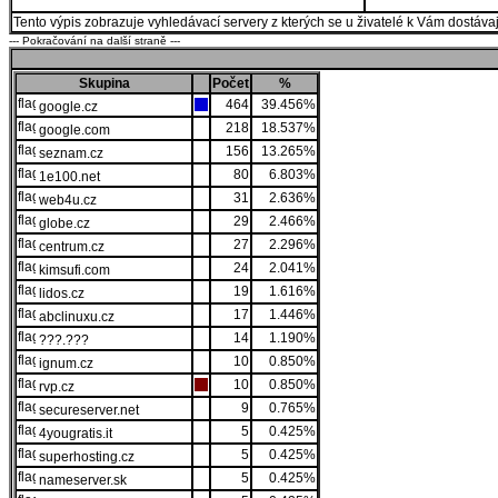
Tento výpis zobrazuje vyhledávací servery z kterých se u živatelé k Vám dostávají
--- Pokračování na další straně ---
Skupina
Počet
%
464
39.456%
google.cz
218
18.537%
google.com
156
13.265%
seznam.cz
80
6.803%
1e100.net
31
2.636%
web4u.cz
29
2.466%
globe.cz
27
2.296%
centrum.cz
24
2.041%
kimsufi.com
19
1.616%
lidos.cz
17
1.446%
abclinuxu.cz
14
1.190%
???.???
10
0.850%
ignum.cz
10
0.850%
rvp.cz
9
0.765%
secureserver.net
5
0.425%
4yougratis.it
5
0.425%
superhosting.cz
5
0.425%
nameserver.sk