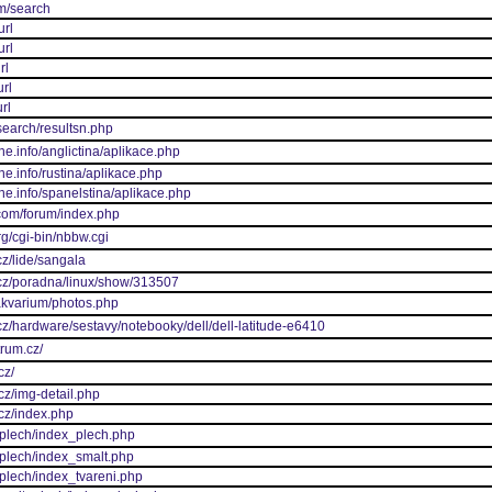
/m/search
url
url
rl
url
rl
/search/resultsn.php
ne.info/anglictina/aplikace.php
ne.info/rustina/aplikace.php
ine.info/spanelstina/aplikace.php
.com/forum/index.php
rg/cgi-bin/nbbw.cgi
cz/lide/sangala
.cz/poradna/linux/show/313507
akvarium/photos.php
cz/hardware/sestavy/notebooky/dell/dell-latitude-e6410
trum.cz/
cz/
cz/img-detail.php
.cz/index.php
_plech/index_plech.php
_plech/index_smalt.php
_plech/index_tvareni.php