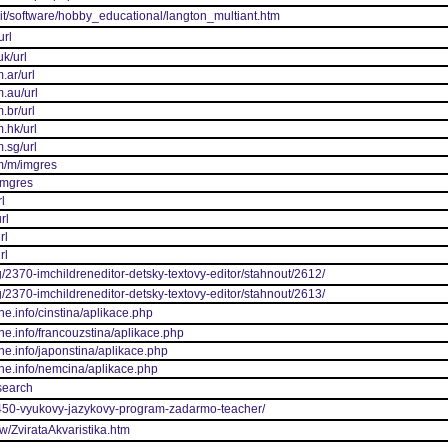
.it/software/hobby_educational/langton_multiant.htm
url
uk/url
.ar/url
.au/url
.br/url
.hk/url
.sg/url
m/m/imgres
imgres
l
rl
rl
rl
/2370-imchildreneditor-detsky-textovy-editor/stahnout/2612/
/2370-imchildreneditor-detsky-textovy-editor/stahnout/2613/
ne.info/cinstina/aplikace.php
ine.info/francouzstina/aplikace.php
ine.info/japonstina/aplikace.php
ine.info/nemcina/aplikace.php
search
k/4450-vyukovy-jazykovy-program-zadarmo-teacher/
w/ZvirataAkvaristika.htm