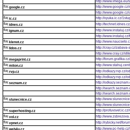
http://www.imega.eu/
http://www.google.cz/
google.cz
http://www.google.cz/u
http://vyuka.ic.cz/1s
ic.cz
http://technet.idnes.c
idnes.cz
http://www.instaluj.cz
ignum.cz
http://www.instaluj.cz
http://www.naucseto.c
klenot.cz
http://cray.cz/zabava-
lidos.cz
http://www.cray.cz
http://forum.grafika.c
megaprint.cz
http://www.stahuj.ce
miton.cz
http://odkazy.rvp.c
rvp.cz
http://odkazy.rvp.c
http://odkazy.seznam.
seznam.cz
http://search.seznam.
http://search.seznam.
http://www.slunecnice
slunecnice.cz
http://www.slunecnice
http://profuvsvet.ic.cz
superhosting.cz
http://www.zsbrezova.
vol.cz
http://rybicky.net/for
vpnet.cz
http://www.pc-help.cz
web4u.cz