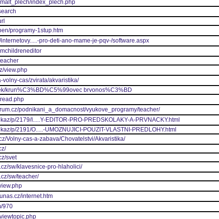
smalt_plech/index_plech.php
search
rl
tupen/programy-1stup.htm
z/internetovy.....-pro-deti-ano-mame-je-pqv-/software.aspx
/imchildreneditor
/teacher
z/view.php
a-volny-cas/zvirata/akvaristika/
/stitek/krun%C3%BD%C5%99ovec brvonos%C3%BD
z/read.php
ntrum.cz/podnikani_a_domacnost/vyukove_programy/teacher/
z/odkaz/p/2179/I.....Y-EDITOR-PRO-PREDSKOLAKY-A-PRVNACKY.html
z/odkaz/p/2191/O.....-UMOZNUJICI-POUZIT-VLASTNI-PREDLOHY.html
cz/Volny-cas-a-zabava/Chovatelstvi/Akvaristika/
cz/
cz/svet
.cz/sw/klavesnice-pro-hlaholici/
.cz/sw/teacher/
/view.php
unas.cz/internet.htm
um/970
/viewtopic.php