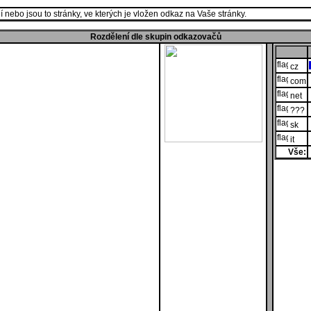
 nebo jsou to stránky, ve kterých je vložen odkaz na Vaše stránky.
Rozdělení dle skupin odkazovačů
cz
com
net
???
sk
it
Vše: