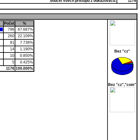
Součet všech přístupů z odkazovačů:
1176
Počet
%
796
67.687%
260
22.109%
91
7.738%
14
1.190%
Bez "cz"
10
0.850%
5
0.425%
1176
100.000%
Bez "cz","com"