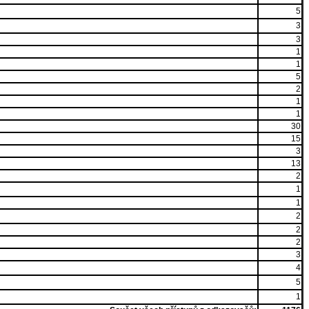
5
3
3
1
1
5
2
1
1
30
15
3
13
2
1
1
2
2
2
3
4
5
1