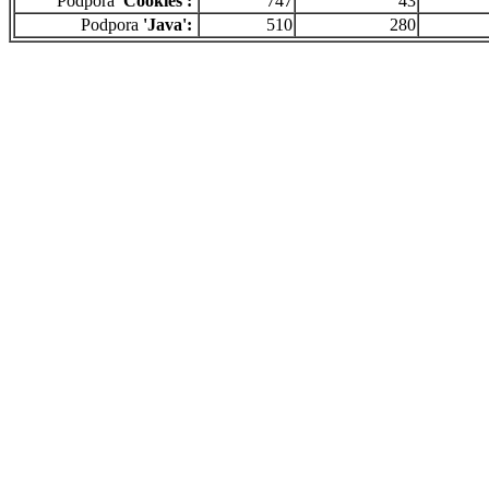
Podpora
'Cookies':
747
43
Podpora
'Java':
510
280