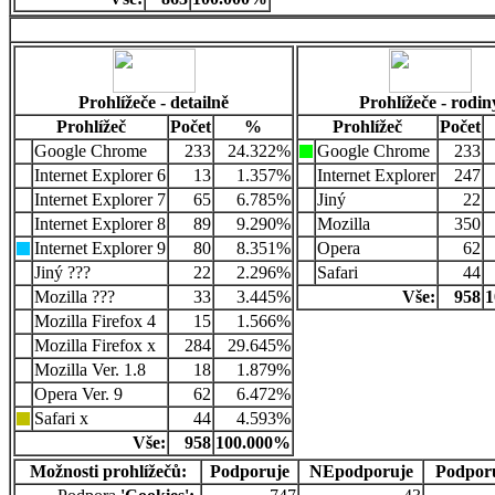
Prohlížeče - detailně
Prohlížeče - rodin
Prohlížeč
Počet
%
Prohlížeč
Počet
Google Chrome
233
24.322%
Google Chrome
233
Internet Explorer 6
13
1.357%
Internet Explorer
247
Internet Explorer 7
65
6.785%
Jiný
22
Internet Explorer 8
89
9.290%
Mozilla
350
Internet Explorer 9
80
8.351%
Opera
62
Jiný ???
22
2.296%
Safari
44
Mozilla ???
33
3.445%
Vše:
958
1
Mozilla Firefox 4
15
1.566%
Mozilla Firefox x
284
29.645%
Mozilla Ver. 1.8
18
1.879%
Opera Ver. 9
62
6.472%
Safari x
44
4.593%
Vše:
958
100.000%
Možnosti prohlížečů:
Podporuje
NEpodporuje
Podpor