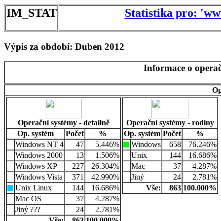
IM_STAT
Statistika pro: 'w
Výpis za období: Duben 2012
Informace o operač
Op
Operační systémy - detailně
Operační systémy - rodiny
Op. systém
Počet
%
Op. systém
Počet
%
Windows NT 4
47
5.446%
Windows
658
76.246%
Windows 2000
13
1.506%
Unix
144
16.686%
Windows XP
227
26.304%
Mac
37
4.287%
Windows Vista
371
42.990%
Jiný
24
2.781%
Unix Linux
144
16.686%
Vše:
863
100.000%
Mac OS
37
4.287%
Jiný ???
24
2.781%
Vše:
863
100.000%