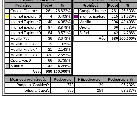
Prohlížeče - detailně
Prohlížeče - rodiny
Prohlížeč
Počet
%
Prohlížeč
Počet
%
Google Chrome
261
26.633%
Google Chrome
261
26.633%
Internet Explorer 6
4
0.408%
Internet Explorer
215
21.939%
Internet Explorer 7
40
4.082%
Mozilla
396
40.408%
Internet Explorer 8
87
8.878%
Opera
66
6.735%
Internet Explorer 9
84
8.571%
Safari
42
4.286%
Mozilla ???
36
3.673%
Vše:
980
100.000%
Mozilla Firefox 3
19
1.939%
Mozilla Firefox 4
21
2.143%
Mozilla Firefox x
320
32.653%
Opera Ver. 9
66
6.735%
Safari x
42
4.286%
Vše:
980
100.000%
Možnosti prohlížečů:
Podporuje
NEpodporuje
Podporuje v %
Podpora
'Cookies':
779
39
95.232%
Podpora
'Java':
559
259
68.337%