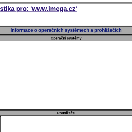
istika pro: 'www.imega.cz'
Informace o operačních systémech a prohlížečích
Operační systémy
Prohlížeče