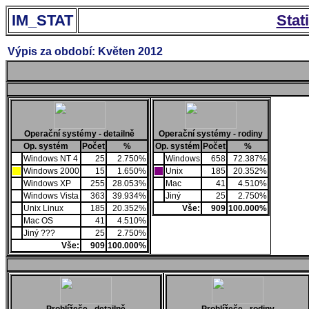
IM_STAT
Stat
Výpis za období: Květen 2012
Operační systémy - detailně
Operační systémy - rodiny
Op. systém
Počet
%
Op. systém
Počet
%
Windows NT 4
25
2.750%
Windows
658
72.387%
Windows 2000
15
1.650%
Unix
185
20.352%
Windows XP
255
28.053%
Mac
41
4.510%
Windows Vista
363
39.934%
Jiný
25
2.750%
Unix Linux
185
20.352%
Vše:
909
100.000%
Mac OS
41
4.510%
Jiný ???
25
2.750%
Vše:
909
100.000%