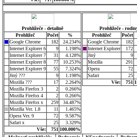
Prohlížeče - detailně
Prohlížeče - rodin
Prohlížeč
Počet
%
Prohlížeč
Počet
Google Chrome
182
24.234%
Google Chrome
182
Internet Explorer 6
9
1.198%
Internet Explorer
172
Internet Explorer 7
31
4.128%
Jiný
9
Internet Explorer 8
77
10.253%
Mozilla
291
Internet Explorer 9
55
7.324%
Opera
72
Jiný ???
9
1.198%
Safari
25
Mozilla ???
17
2.264%
Vše:
751
1
Mozilla Firefox 3
2
0.266%
Mozilla Firefox 4
2
0.266%
Mozilla Firefox x
259
34.487%
Mozilla Ver. 1.8
11
1.465%
Opera Ver. 9
72
9.587%
Safari x
25
3.329%
Vše:
751
100.000%