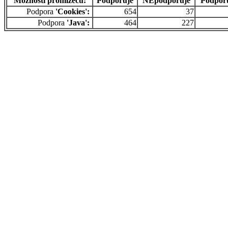
Možnosti prohlížečů:
Podporuje
NEpodporuje
Podpor
Podpora
'Cookies':
654
37
Podpora
'Java':
464
227