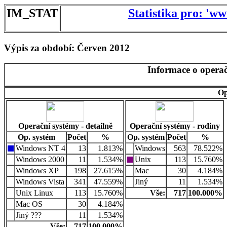
IM_STAT
Statistika pro: 'w
Výpis za období: Červen 2012
Informace o operač
Op
Operační systémy - detailně
Operační systémy - rodiny
Op. systém
Počet
%
Op. systém
Počet
%
Windows NT 4
13
1.813%
Windows
563
78.522%
Windows 2000
11
1.534%
Unix
113
15.760%
Windows XP
198
27.615%
Mac
30
4.184%
Windows Vista
341
47.559%
Jiný
11
1.534%
Unix Linux
113
15.760%
Vše:
717
100.000%
Mac OS
30
4.184%
Jiný ???
11
1.534%
Vše:
717
100.000%