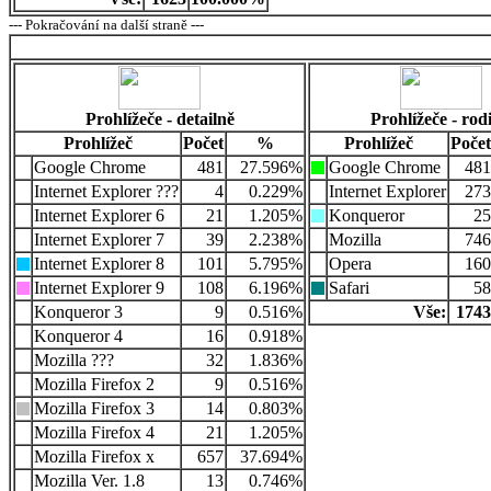
--- Pokračování na další straně ---
Prohlížeče - detailně
Prohlížeče - rod
Prohlížeč
Počet
%
Prohlížeč
Počet
Google Chrome
481
27.596%
Google Chrome
481
Internet Explorer ???
4
0.229%
Internet Explorer
273
Internet Explorer 6
21
1.205%
Konqueror
25
Internet Explorer 7
39
2.238%
Mozilla
746
Internet Explorer 8
101
5.795%
Opera
160
Internet Explorer 9
108
6.196%
Safari
58
Konqueror 3
9
0.516%
Vše:
1743
Konqueror 4
16
0.918%
Mozilla ???
32
1.836%
Mozilla Firefox 2
9
0.516%
Mozilla Firefox 3
14
0.803%
Mozilla Firefox 4
21
1.205%
Mozilla Firefox x
657
37.694%
Mozilla Ver. 1.8
13
0.746%