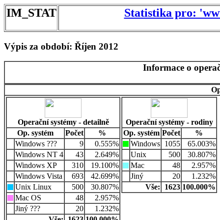
IM_STAT
Statistika pro: 'w
Výpis za období: Říjen 2012
Informace o operač
Op
Operační systémy - detailně
Operační systémy - rodiny
Op. systém
Počet
%
Op. systém
Počet
%
Windows ???
9
0.555%
Windows
1055
65.003%
Windows NT 4
43
2.649%
Unix
500
30.807%
Windows XP
310
19.100%
Mac
48
2.957%
Windows Vista
693
42.699%
Jiný
20
1.232%
Unix Linux
500
30.807%
Vše:
1623
100.000%
Mac OS
48
2.957%
Jiný ???
20
1.232%
Vše:
1623
100.000%