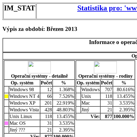
IM_STAT
Statistika pro: 'w
Výpis za období: Březen 2013
Informace o operač
Op
Operační systémy - detailně
Operační systémy - rodiny
Op. systém
Počet
%
Op. systém
Počet
%
Windows 98
12
1.368%
Windows
707
80.616%
Windows NT 4
66
7.526%
Unix
118
13.455%
Windows XP
201
22.919%
Mac
31
3.535%
Windows Vista
428
48.803%
Jiný
21
2.395%
Unix Linux
118
13.455%
Vše:
877
100.000%
Mac OS
31
3.535%
Jiný ???
21
2.395%
Vše:
877
100.000%