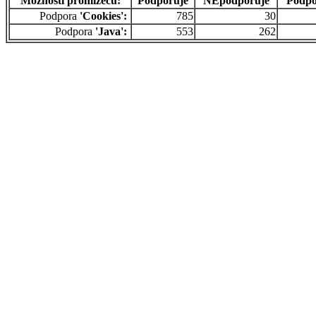
Možnosti prohlížečů:
Podporuje
NEpodporuje
Podpo
Podpora
'Cookies':
785
30
Podpora
'Java':
553
262