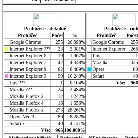
Prohlížeče - detailně
Prohlížeče - rod
Prohlížeč
Počet
%
Prohlížeč
Počet
Google Chrome
255
26.398%
Google Chrome
255
Internet Explorer ???
23
2.381%
Internet Explorer
265
Internet Explorer 6
19
1.967%
Jiný
1
Internet Explorer 7
42
4.348%
Mozilla
325
Internet Explorer 8
82
8.489%
Opera
80
Internet Explorer 9
99
10.248%
Safari
40
Jiný ???
1
0.104%
Vše:
966
Mozilla ???
24
2.484%
Mozilla Firefox 2
12
1.242%
Mozilla Firefox 4
16
1.656%
Mozilla Firefox x
273
28.261%
Opera Ver. 9
80
8.282%
Safari x
40
4.141%
Vše:
966
100.000%