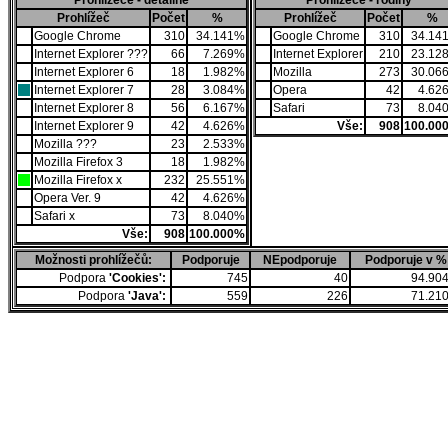
Prohlížeče - detailně
Prohlížeče - rodiny
Prohlížeč
Počet
%
Prohlížeč
Počet
%
Google Chrome
310
34.141%
Google Chrome
310
34.14
Internet Explorer ???
66
7.269%
Internet Explorer
210
23.12
Internet Explorer 6
18
1.982%
Mozilla
273
30.06
Internet Explorer 7
28
3.084%
Opera
42
4.62
Internet Explorer 8
56
6.167%
Safari
73
8.04
Internet Explorer 9
42
4.626%
Vše:
908
100.00
Mozilla ???
23
2.533%
Mozilla Firefox 3
18
1.982%
Mozilla Firefox x
232
25.551%
Opera Ver. 9
42
4.626%
Safari x
73
8.040%
Vše:
908
100.000%
Možnosti prohlížečů:
Podporuje
NEpodporuje
Podporuje v %
Podpora
'Cookies':
745
40
94.90
Podpora
'Java':
559
226
71.21