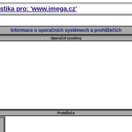
istika pro: 'www.imega.cz'
Informace o operačních systémech a prohlížečích
Operační systémy
Prohlížeče