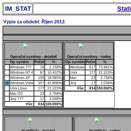
IM_STAT
Stat
Výpis za období: Říjen 2013
Operační systémy - detailně
Operační systémy - rodiny
Op. systém
Počet
%
Op. systém
Počet
%
Windows ???
18
2.158%
Windows
617
73.981%
Windows NT 4
87
10.432%
Unix
177
21.223%
Windows XP
155
18.585%
Mac
23
2.758%
Windows Vista
357
42.806%
Jiný
17
2.038%
Unix Linux
177
21.223%
Vše:
834
100.000%
Mac OS
23
2.758%
Jiný ???
17
2.038%
Vše:
834
100.000%