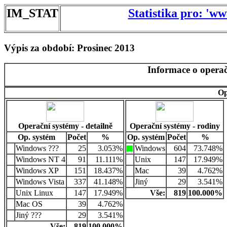
IM_STAT
Statistika pro: 'w
Výpis za období: Prosinec 2013
Informace o operač
Op
Operační systémy - detailně
Operační systémy - rodiny
Op. systém
Počet
%
Op. systém
Počet
%
Windows ???
25
3.053%
Windows
604
73.748%
Windows NT 4
91
11.111%
Unix
147
17.949%
Windows XP
151
18.437%
Mac
39
4.762%
Windows Vista
337
41.148%
Jiný
29
3.541%
Unix Linux
147
17.949%
Vše:
819
100.000%
Mac OS
39
4.762%
Jiný ???
29
3.541%
Vše:
819
100.000%