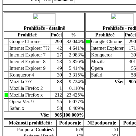
Prohlížeče - detailně
Prohlížeče - rod
Prohlížeč
Počet
%
Prohlížeč
Počet
Google Chrome
290
32.044%
Google Chrome
290
Internet Explorer ???
42
4.641%
Internet Explorer
171
Internet Explorer 7
27
2.983%
Konqueror
30
Internet Explorer 8
53
5.856%
Mozilla
301
Internet Explorer 9
49
5.414%
Opera
55
Konqueror 4
30
3.315%
Safari
58
Mozilla ???
88
9.724%
Vše:
905
Mozilla Firefox 2
1
0.110%
Mozilla Firefox x
212
23.425%
Opera Ver. 9
55
6.077%
Safari x
58
6.409%
Vše:
905
100.000%
Možnosti prohlížečů:
Podporuje
NEpodporuje
Podpo
Podpora
'Cookies':
678
51