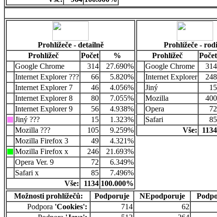
Prohlížeče - detailně
Prohlížeče - rod
Prohlížeč
Počet
%
Prohlížeč
Počet
Google Chrome
314
27.690%
Google Chrome
314
Internet Explorer ???
66
5.820%
Internet Explorer
248
Internet Explorer 7
46
4.056%
Jiný
15
Internet Explorer 8
80
7.055%
Mozilla
400
Internet Explorer 9
56
4.938%
Opera
72
Jiný ???
15
1.323%
Safari
85
Mozilla ???
105
9.259%
Vše:
1134
Mozilla Firefox 3
49
4.321%
Mozilla Firefox x
246
21.693%
Opera Ver. 9
72
6.349%
Safari x
85
7.496%
Vše:
1134
100.000%
Možnosti prohlížečů:
Podporuje
NEpodporuje
Podpo
Podpora
'Cookies':
714
62