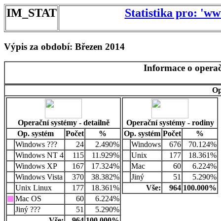
IM_STAT
Statistika pro: 'w
Výpis za období: Březen 2014
Informace o operač
Op
Operační systémy - detailně
Operační systémy - rodiny
Op. systém
Počet
%
Op. systém
Počet
%
Windows ???
24
2.490%
Windows
676
70.124%
Windows NT 4
115
11.929%
Unix
177
18.361%
Windows XP
167
17.324%
Mac
60
6.224%
Windows Vista
370
38.382%
Jiný
51
5.290%
Unix Linux
177
18.361%
Vše:
964
100.000%
Mac OS
60
6.224%
Jiný ???
51
5.290%
Vše:
964
100.000%