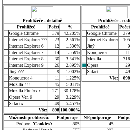
Prohlížeče - detailně
Prohlížeče - rod
Prohlížeč
Počet
%
Prohlížeč
Počet
Google Chrome
379
42.205%
Google Chrome
379
Internet Explorer ???
23
2.561%
Internet Explorer
105
Internet Explorer 6
12
1.336%
Jiný
9
Internet Explorer 7
14
1.559%
Konqueror
11
Internet Explorer 8
30
3.341%
Mozilla
316
Internet Explorer 9
26
2.895%
Opera
29
Jiný ???
9
1.002%
Safari
49
Konqueror 4
11
1.225%
Vše:
898
Mozilla ???
45
5.011%
Mozilla Firefox x
271
30.178%
Opera Ver. 9
29
3.229%
Safari x
49
5.457%
Vše:
898
100.000%
Možnosti prohlížečů:
Podporuje
NEpodporuje
Podpo
Podpora
'Cookies':
805
45