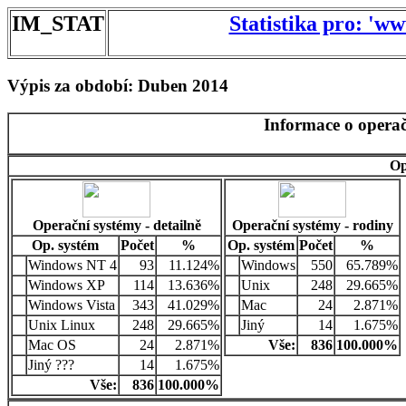
IM_STAT
Statistika pro: 'w
Výpis za období: Duben 2014
Informace o operač
Op
Operační systémy - detailně
Operační systémy - rodiny
Op. systém
Počet
%
Op. systém
Počet
%
Windows NT 4
93
11.124%
Windows
550
65.789%
Windows XP
114
13.636%
Unix
248
29.665%
Windows Vista
343
41.029%
Mac
24
2.871%
Unix Linux
248
29.665%
Jiný
14
1.675%
Mac OS
24
2.871%
Vše:
836
100.000%
Jiný ???
14
1.675%
Vše:
836
100.000%