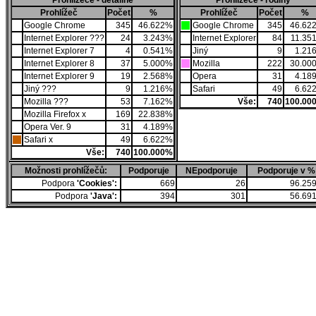
Prohlížeče - detailně
Prohlížeče - rodiny
Prohlížeč
Počet
%
Prohlížeč
Počet
%
Google Chrome
345
46.622%
Google Chrome
345
46.62
Internet Explorer ???
24
3.243%
Internet Explorer
84
11.35
Internet Explorer 7
4
0.541%
Jiný
9
1.21
Internet Explorer 8
37
5.000%
Mozilla
222
30.00
Internet Explorer 9
19
2.568%
Opera
31
4.18
Jiný ???
9
1.216%
Safari
49
6.62
Mozilla ???
53
7.162%
Vše:
740
100.00
Mozilla Firefox x
169
22.838%
Opera Ver. 9
31
4.189%
Safari x
49
6.622%
Vše:
740
100.000%
Možnosti prohlížečů:
Podporuje
NEpodporuje
Podporuje v %
Podpora
'Cookies':
669
26
96.25
Podpora
'Java':
394
301
56.69