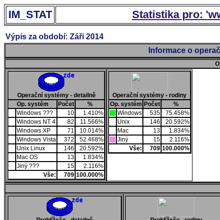
IM_STAT
Statistika pro: '
Výpis za období: Záři 2014
Informace o operač
O
Operační systémy - detailně
Operační systémy - rodiny
Op. systém
Počet
%
Op. systém
Počet
%
Windows ???
10
1.410%
Windows
535
75.458%
Windows NT 4
82
11.566%
Unix
146
20.592%
Windows XP
71
10.014%
Mac
13
1.834%
Windows Vista
372
52.468%
Jiný
15
2.116%
Unix Linux
146
20.592%
Vše:
709
100.000%
Mac OS
13
1.834%
Jiný ???
15
2.116%
Vše:
709
100.000%