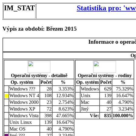
IM_STAT
Statistika pro: 'w
Výpis za období: Březen 2015
Informace o operač
Op
Operační systémy - detailně
Operační systémy - rodiny
Op. systém
Počet
%
Op. systém
Počet
%
Windows ???
28
3.353%
Windows
629
75.329%
Windows NT 4
108
12.934%
Unix
139
16.647%
Windows 2000
23
2.754%
Mac
40
4.790%
Windows XP
72
8.623%
Jiný
27
3.234%
Windows Vista
398
47.665%
Vše:
835
100.000%
Unix Linux
139
16.647%
Mac OS
40
4.790%
Jiný ???
27
3.234%