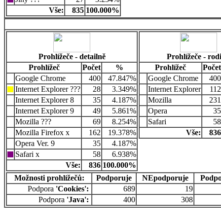
Vše:
835
100.000%
Prohlížeče - detailně
Prohlížeče - rod
Prohlížeč
Počet
%
Prohlížeč
Počet
Google Chrome
400
47.847%
Google Chrome
400
Internet Explorer ???
28
3.349%
Internet Explorer
112
Internet Explorer 8
35
4.187%
Mozilla
231
Internet Explorer 9
49
5.861%
Opera
35
Mozilla ???
69
8.254%
Safari
58
Mozilla Firefox x
162
19.378%
Vše:
836
Opera Ver. 9
35
4.187%
Safari x
58
6.938%
Vše:
836
100.000%
Možnosti prohlížečů:
Podporuje
NEpodporuje
Podpo
Podpora
'Cookies':
689
19
Podpora
'Java':
400
308