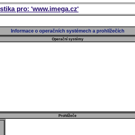
istika pro: 'www.imega.cz'
Informace o operačních systémech a prohlížečích
Operační systémy
Prohlížeče