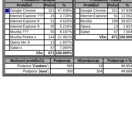
Prohlížeče - detailně
Prohlížeče - rodiny
Prohlížeč
Počet
%
Prohlížeč
Počet
%
Google Chrome
321
47.839%
Google Chrome
321
47.83
Internet Explorer ???
25
3.726%
Internet Explorer
91
13.56
Internet Explorer 8
31
4.620%
Mozilla
199
29.65
Internet Explorer 9
35
5.216%
Opera
13
1.93
Mozilla ???
55
8.197%
Safari
47
7.00
Mozilla Firefox x
144
21.461%
Vše:
671
100.00
Opera Ver. 9
13
1.937%
Safari x
47
7.004%
Vše:
671
100.000%
Možnosti prohlížečů:
Podporuje
NEpodporuje
Podporuje v %
Podpora
'Cookies':
585
19
96.85
Podpora
'Java':
300
304
49.66