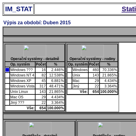
IM_STAT
Stat
Výpis za období: Duben 2015
Operační systémy - detailně
Operační systémy - rodiny
Op. systém
Počet
%
Op. systém
Počet
%
Windows ???
16
2.446%
Windows
460
70.336%
Windows NT 4
82
12.538%
Unix
143
21.865%
Windows XP
45
6.881%
Mac
29
4.434%
Windows Vista
317
48.471%
Jiný
22
3.364%
Unix Linux
143
21.865%
Vše:
654
100.000%
Mac OS
29
4.434%
Jiný ???
22
3.364%
Vše:
654
100.000%