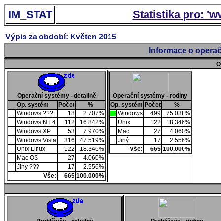
IM_STAT
Statistika pro: '
Výpis za období: Květen 2015
Informace o operač
O
Operační systémy - detailně
Operační systémy - rodiny
Op. systém
Počet
%
Op. systém
Počet
%
Windows ???
18
2.707%
Windows
499
75.038%
Windows NT 4
112
16.842%
Unix
122
18.346%
Windows XP
53
7.970%
Mac
27
4.060%
Windows Vista
316
47.519%
Jiný
17
2.556%
Unix Linux
122
18.346%
Vše:
665
100.000%
Mac OS
27
4.060%
Jiný ???
17
2.556%
Vše:
665
100.000%