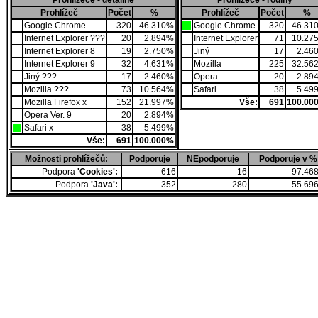
Prohlížeče - detailně
Prohlížeče - rodiny
Prohlížeč
Počet
%
Prohlížeč
Počet
%
Google Chrome
320
46.310%
Google Chrome
320
46.31
Internet Explorer ???
20
2.894%
Internet Explorer
71
10.27
Internet Explorer 8
19
2.750%
Jiný
17
2.46
Internet Explorer 9
32
4.631%
Mozilla
225
32.56
Jiný ???
17
2.460%
Opera
20
2.89
Mozilla ???
73
10.564%
Safari
38
5.49
Mozilla Firefox x
152
21.997%
Vše:
691
100.00
Opera Ver. 9
20
2.894%
Safari x
38
5.499%
Vše:
691
100.000%
Možnosti prohlížečů:
Podporuje
NEpodporuje
Podporuje v %
Podpora
'Cookies':
616
16
97.46
Podpora
'Java':
352
280
55.69