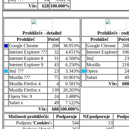
Vše:
628
100.000%
Prohlížeče - detailně
Prohlížeče - rod
Prohlížeč
Počet
%
Prohlížeč
Počet
Google Chrome
268
38.953%
Google Chrome
268
Internet Explorer ???
32
4.651%
Internet Explorer
106
Internet Explorer 8
31
4.506%
Jiný
23
Internet Explorer 9
43
6.250%
Mozilla
218
Jiný ???
23
3.343%
Opera
24
Mozilla ???
75
10.901%
Safari
49
Mozilla Firefox 4
4
0.581%
Vše:
688
Mozilla Firefox x
139
20.203%
Opera Ver. 9
24
3.488%
Safari x
49
7.122%
Vše:
688
100.000%
Možnosti prohlížečů:
Podporuje
NEpodporuje
Podpo
Podpora
'Cookies':
544
13