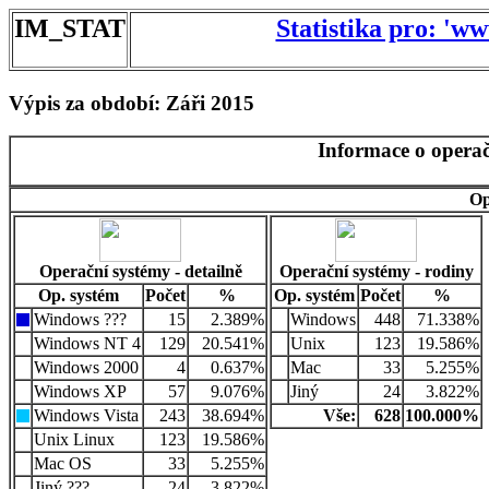
IM_STAT
Statistika pro: 'w
Výpis za období: Záři 2015
Informace o operač
Op
Operační systémy - detailně
Operační systémy - rodiny
Op. systém
Počet
%
Op. systém
Počet
%
Windows ???
15
2.389%
Windows
448
71.338%
Windows NT 4
129
20.541%
Unix
123
19.586%
Windows 2000
4
0.637%
Mac
33
5.255%
Windows XP
57
9.076%
Jiný
24
3.822%
Windows Vista
243
38.694%
Vše:
628
100.000%
Unix Linux
123
19.586%
Mac OS
33
5.255%
Jiný ???
24
3.822%