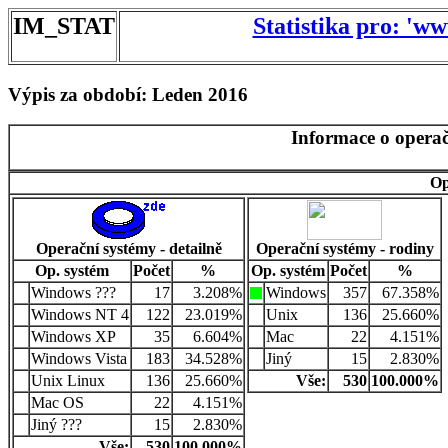
IM_STAT
Statistika pro: 'w
Výpis za období: Leden 2016
Informace o operač
Op
Operační systémy - detailně
Operační systémy - rodiny
Op. systém
Počet
%
Op. systém
Počet
%
Windows ???
17
3.208%
Windows
357
67.358%
Windows NT 4
122
23.019%
Unix
136
25.660%
Windows XP
35
6.604%
Mac
22
4.151%
Windows Vista
183
34.528%
Jiný
15
2.830%
Unix Linux
136
25.660%
Vše:
530
100.000%
Mac OS
22
4.151%
Jiný ???
15
2.830%
Vše:
530
100.000%