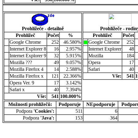
Prohlížeče - detailně
Prohlížeče - rodin
Prohlížeč
Počet
%
Prohlížeč
Počet
Google Chrome
252
46.580%
Google Chrome
252
Internet Explorer 8
16
2.957%
Internet Explorer
48
Internet Explorer 9
32
5.915%
Mozilla
184
Mozilla ???
49
9.057%
Opera
17
Mozilla Firefox 4
14
2.588%
Safari
40
Mozilla Firefox x
121
22.366%
Vše:
541
1
Opera Ver. 9
17
3.142%
Safari x
40
7.394%
Vše:
541
100.000%
Možnosti prohlížečů:
Podporuje
NEpodporuje
Podpor
Podpora
'Cookies':
511
6
Podpora
'Java':
153
364