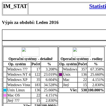
IM_STAT
Statis
Výpis za období: Leden 2016
Operační systémy - detailně
Operační systémy - rodiny
Op. systém
Počet
%
Op. systém
Počet
%
Windows ???
17
3.208%
Windows
357
67.358%
Windows NT 4
122
23.019%
Unix
136
25.660%
Windows XP
35
6.604%
Mac
22
4.151%
Windows Vista
183
34.528%
Jiný
15
2.830%
Unix Linux
136
25.660%
Vše:
530
100.000%
Mac OS
22
4.151%
Jiný ???
15
2.830%
Vše:
530
100.000%