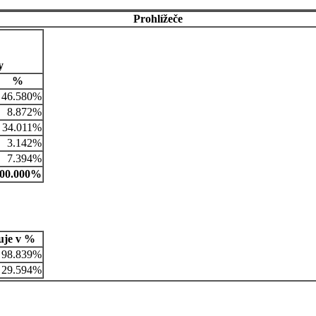
Prohlížeče
y
%
46.580%
8.872%
34.011%
3.142%
7.394%
00.000%
uje v %
98.839%
29.594%