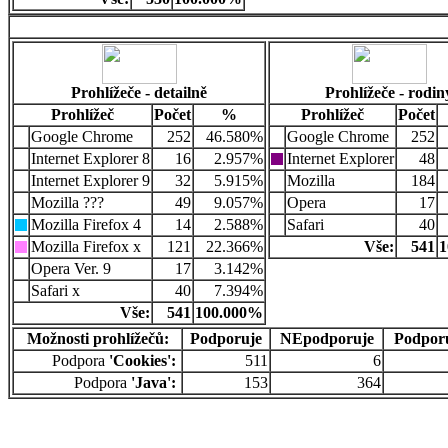
Prohlížeče - detailně
Prohlížeče - rodin
Prohlížeč
Počet
%
Prohlížeč
Počet
Google Chrome
252
46.580%
Google Chrome
252
Internet Explorer 8
16
2.957%
Internet Explorer
48
Internet Explorer 9
32
5.915%
Mozilla
184
Mozilla ???
49
9.057%
Opera
17
Mozilla Firefox 4
14
2.588%
Safari
40
Mozilla Firefox x
121
22.366%
Vše:
541
1
Opera Ver. 9
17
3.142%
Safari x
40
7.394%
Vše:
541
100.000%
Možnosti prohlížečů:
Podporuje
NEpodporuje
Podpor
Podpora
'Cookies':
511
6
Podpora
'Java':
153
364