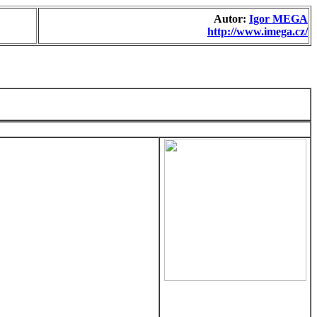
Autor:
Igor MEGA
http://www.imega.cz/