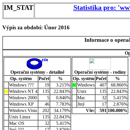
IM_STAT
Statistika pro: 'w
Výpis za období: Únor 2016
Informace o operač
Op
Operační systémy - detailně
Operační systémy - rodiny
Op. systém
Počet
%
Op. systém
Počet
%
Windows ???
19
3.215%
Windows
407
68.866%
Windows NT 4
135
22.843%
Unix
135
22.843%
Windows 2000
5
0.846%
Mac
32
5.415%
Windows XP
46
7.783%
Jiný
17
2.876%
Windows Vista
202
34.179%
Vše:
591
100.000%
Unix Linux
135
22.843%
Mac OS
32
5.415%
Jiný ???
17
2.876%