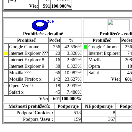
Vše:
591
100.000%
Prohlížeče - detailně
Prohlížeče - rod
Prohlížeč
Počet
%
Prohlížeč
Počet
Google Chrome
256
42.596%
Google Chrome
256
Internet Explorer ???
20
3.328%
Internet Explorer
74
Internet Explorer 8
16
2.662%
Mozilla
208
Internet Explorer 9
38
6.323%
Opera
18
Mozilla ???
66
10.982%
Safari
45
Mozilla Firefox x
142
23.627%
Vše:
601
Opera Ver. 9
18
2.995%
Safari x
45
7.488%
Vše:
601
100.000%
Možnosti prohlížečů:
Podporuje
NEpodporuje
Podpo
Podpora
'Cookies':
518
8
Podpora
'Java':
159
367