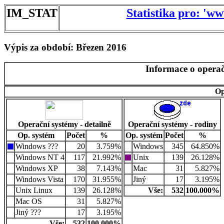
IM_STAT
Statistika pro: 'w
Výpis za období: Březen 2016
Informace o operač
Op
Operační systémy - detailně
Operační systémy - rodiny
Op. systém
Počet
%
Op. systém
Počet
%
Windows ???
20
3.759%
Windows
345
64.850%
Windows NT 4
117
21.992%
Unix
139
26.128%
Windows XP
38
7.143%
Mac
31
5.827%
Windows Vista
170
31.955%
Jiný
17
3.195%
Unix Linux
139
26.128%
Vše:
532
100.000%
Mac OS
31
5.827%
Jiný ???
17
3.195%
Vše:
532
100.000%