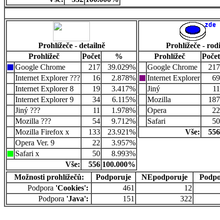
Prohlížeče - detailně
Prohlížeče - rod
Prohlížeč
Počet
%
Prohlížeč
Počet
Google Chrome
217
39.029%
Google Chrome
217
Internet Explorer ???
16
2.878%
Internet Explorer
69
Internet Explorer 8
19
3.417%
Jiný
11
Internet Explorer 9
34
6.115%
Mozilla
187
Jiný ???
11
1.978%
Opera
22
Mozilla ???
54
9.712%
Safari
50
Mozilla Firefox x
133
23.921%
Vše:
556
Opera Ver. 9
22
3.957%
Safari x
50
8.993%
Vše:
556
100.000%
Možnosti prohlížečů:
Podporuje
NEpodporuje
Podpo
Podpora
'Cookies':
461
12
Podpora
'Java':
151
322