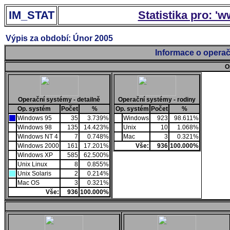
IM_STAT
Statistika pro: '
Výpis za období: Únor 2005
Informace o operač
O
Operační systémy - detailně
Operační systémy - rodiny
Op. systém
Počet
%
Op. systém
Počet
%
Windows 95
35
3.739%
Windows
923
98.611%
Windows 98
135
14.423%
Unix
10
1.068%
Windows NT 4
7
0.748%
Mac
3
0.321%
Windows 2000
161
17.201%
Vše:
936
100.000%
Windows XP
585
62.500%
Unix Linux
8
0.855%
Unix Solaris
2
0.214%
Mac OS
3
0.321%
Vše:
936
100.000%