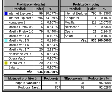
Prohlížeče - detailně
Prohlížeče - rodiny
Prohlížeč
Počet
%
Prohlížeč
Počet
%
Internet Explorer 5
99
10.577%
Internet Explorer
795
84.936%
Internet Explorer 6
696
74.359%
Konqueror
1
0.107%
Konqueror 3
1
0.107%
Mozilla
113
12.073%
Mozilla Firefox 0.9
6
0.641%
Nestscape
5
0.534%
Mozilla Firefox 1.0
79
8.440%
Opera
21
2.244%
Mozilla Ver. 1.3
1
0.107%
Safari
1
0.107%
Mozilla Ver. 1.5
2
0.214%
Vše:
936
100.000%
Mozilla Ver. 1.6
5
0.534%
Mozilla Ver. 1.7
20
2.137%
Nestscape Ver. 7
5
0.534%
Opera Ver. 6
1
0.107%
Opera Ver. 7
20
2.137%
Safari x
1
0.107%
Vše:
936
100.000%
Možnosti prohlížečů:
Podporuje
NEpodporuje
Podporuje v %
Podpora
'Cookies':
902
34
96.368%
Podpora
'Java':
867
69
92.628%