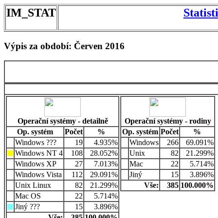
IM_STAT
Statis
Výpis za období: Červen 2016
Operační systémy - detailně
Operační systémy - rodiny
Op. systém
Počet
%
Op. systém
Počet
%
Windows ???
19
4.935%
Windows
266
69.091%
Windows NT 4
108
28.052%
Unix
82
21.299%
Windows XP
27
7.013%
Mac
22
5.714%
Windows Vista
112
29.091%
Jiný
15
3.896%
Unix Linux
82
21.299%
Vše:
385
100.000%
Mac OS
22
5.714%
Jiný ???
15
3.896%
Vše:
385
100.000%