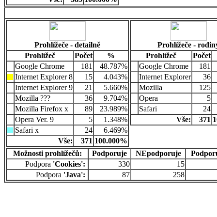
Prohlížeče - detailně
Prohlížeče - rodin
Prohlížeč
Počet
%
Prohlížeč
Počet
Google Chrome
181
48.787%
Google Chrome
181
Internet Explorer 8
15
4.043%
Internet Explorer
36
Internet Explorer 9
21
5.660%
Mozilla
125
Mozilla ???
36
9.704%
Opera
5
Mozilla Firefox x
89
23.989%
Safari
24
Opera Ver. 9
5
1.348%
Vše:
371
1
Safari x
24
6.469%
Vše:
371
100.000%
Možnosti prohlížečů:
Podporuje
NEpodporuje
Podpor
Podpora
'Cookies':
330
15
Podpora
'Java':
87
258