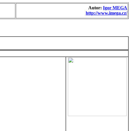
Autor:
Igor MEGA
http://www.imega.cz/