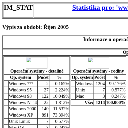
IM_STAT
Statistika pro: 'w
Výpis za období: Říjen 2005
Informace o operač
Op
Operační systémy - detailně
Operační systémy - rodiny
Op. systém
Počet
%
Op. systém
Počet
%
Windows ???
2
0.165%
Windows
1204
99.176%
Windows 95
27
2.224%
Unix
7
0.577%
Windows 98
122
10.049%
Mac
3
0.247%
Windows NT 4
22
1.812%
Vše:
1214
100.000%
Windows 2000
140
11.532%
Windows XP
891
73.394%
Unix Linux
7
0.577%
Mac OS
3
0.247%