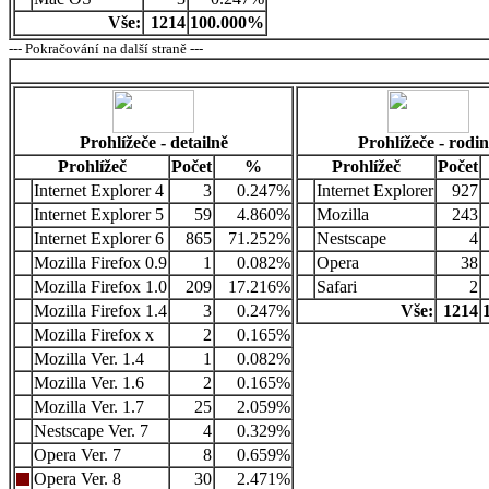
Vše:
1214
100.000%
--- Pokračování na další straně ---
Prohlížeče - detailně
Prohlížeče - rodi
Prohlížeč
Počet
%
Prohlížeč
Počet
Internet Explorer 4
3
0.247%
Internet Explorer
927
Internet Explorer 5
59
4.860%
Mozilla
243
Internet Explorer 6
865
71.252%
Nestscape
4
Mozilla Firefox 0.9
1
0.082%
Opera
38
Mozilla Firefox 1.0
209
17.216%
Safari
2
Mozilla Firefox 1.4
3
0.247%
Vše:
1214
Mozilla Firefox x
2
0.165%
Mozilla Ver. 1.4
1
0.082%
Mozilla Ver. 1.6
2
0.165%
Mozilla Ver. 1.7
25
2.059%
Nestscape Ver. 7
4
0.329%
Opera Ver. 7
8
0.659%
Opera Ver. 8
30
2.471%