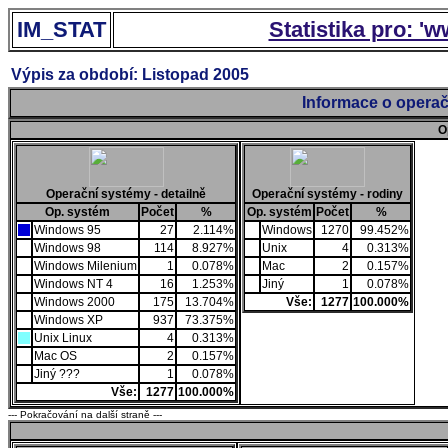
IM_STAT
Statistika pro: '
Výpis za období: Listopad 2005
Informace o operač
O
Operační systémy - detailně
Operační systémy - rodiny
Op. systém
Počet
%
Op. systém
Počet
%
Windows 95
27
2.114%
Windows
1270
99.452%
Windows 98
114
8.927%
Unix
4
0.313%
Windows Milenium
1
0.078%
Mac
2
0.157%
Windows NT 4
16
1.253%
Jiný
1
0.078%
Windows 2000
175
13.704%
Vše:
1277
100.000%
Windows XP
937
73.375%
Unix Linux
4
0.313%
Mac OS
2
0.157%
Jiný ???
1
0.078%
Vše:
1277
100.000%
--- Pokračování na další straně ---