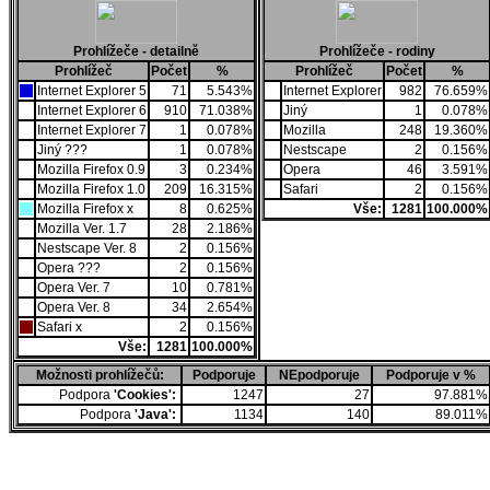
Prohlížeče - detailně
Prohlížeče - rodiny
Prohlížeč
Počet
%
Prohlížeč
Počet
%
Internet Explorer 5
71
5.543%
Internet Explorer
982
76.659%
Internet Explorer 6
910
71.038%
Jiný
1
0.078%
Internet Explorer 7
1
0.078%
Mozilla
248
19.360%
Jiný ???
1
0.078%
Nestscape
2
0.156%
Mozilla Firefox 0.9
3
0.234%
Opera
46
3.591%
Mozilla Firefox 1.0
209
16.315%
Safari
2
0.156%
Mozilla Firefox x
8
0.625%
Vše:
1281
100.000%
Mozilla Ver. 1.7
28
2.186%
Nestscape Ver. 8
2
0.156%
Opera ???
2
0.156%
Opera Ver. 7
10
0.781%
Opera Ver. 8
34
2.654%
Safari x
2
0.156%
Vše:
1281
100.000%
Možnosti prohlížečů:
Podporuje
NEpodporuje
Podporuje v %
Podpora
'Cookies':
1247
27
97.881%
Podpora
'Java':
1134
140
89.011%