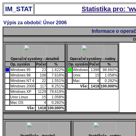
IM_STAT
Statistika pro: '
Výpis za období: Únor 2006
Informace o operač
O
Operační systémy - detailně
Operační systémy - rodiny
Op. systém
Počet
%
Op. systém
Počet
%
Windows 95
23
1.622%
Windows
1399
98.660%
Windows 98
108
7.616%
Unix
15
1.058%
Windows NT 4
22
1.551%
Mac
4
0.282%
Windows 2000
117
8.251%
Vše:
1418
100.000%
Windows XP
1129
79.619%
Unix Linux
15
1.058%
Mac OS
4
0.282%
Vše:
1418
100.000%