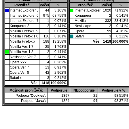
Prohlížeče - detailně
Prohlížeče - rodiny
Prohlížeč
Počet
%
Prohlížeč
Počet
%
Internet Explorer 5
44
3.103%
Internet Explorer
1020
71.932%
Internet Explorer 6
975
68.759%
Konqueror
2
0.141%
Internet Explorer 7
1
0.071%
Mozilla
332
23.413%
Konqueror 3
2
0.141%
Nestscape
2
0.141%
Mozilla Firefox 0.9
1
0.071%
Opera
59
4.161%
Mozilla Firefox 1.0
116
8.181%
Safari
3
0.212%
Mozilla Firefox x
188
13.258%
Vše:
1418
100.000%
Mozilla Ver. 1.7
25
1.763%
Mozilla Ver. 1.8
2
0.141%
Nestscape Ver. 7
2
0.141%
Opera ???
4
0.282%
Opera Ver. 7
13
0.917%
Opera Ver. 8
42
2.962%
Safari x
3
0.212%
Vše:
1418
100.000%
Možnosti prohlížečů:
Podporuje
NEpodporuje
Podporuje v %
Podpora
'Cookies':
1397
21
98.519%
Podpora
'Java':
1324
94
93.371%