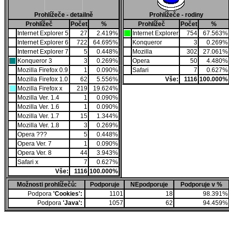
Prohlížeče - detailně
Prohlížeče - rodiny
Prohlížeč
Počet
%
Prohlížeč
Počet
%
Internet Explorer 5
27
2.419%
Internet Explorer
754
67.563%
Internet Explorer 6
722
64.695%
Konqueror
3
0.269%
Internet Explorer 7
5
0.448%
Mozilla
302
27.061%
Konqueror 3
3
0.269%
Opera
50
4.480%
Mozilla Firefox 0.9
1
0.090%
Safari
7
0.627%
Mozilla Firefox 1.0
62
5.556%
Vše:
1116
100.000%
Mozilla Firefox x
219
19.624%
Mozilla Ver. 1.4
1
0.090%
Mozilla Ver. 1.6
1
0.090%
Mozilla Ver. 1.7
15
1.344%
Mozilla Ver. 1.8
3
0.269%
Opera ???
5
0.448%
Opera Ver. 7
1
0.090%
Opera Ver. 8
44
3.943%
Safari x
7
0.627%
Vše:
1116
100.000%
Možnosti prohlížečů:
Podporuje
NEpodporuje
Podporuje v %
Podpora
'Cookies':
1101
18
98.391%
Podpora
'Java':
1057
62
94.459%