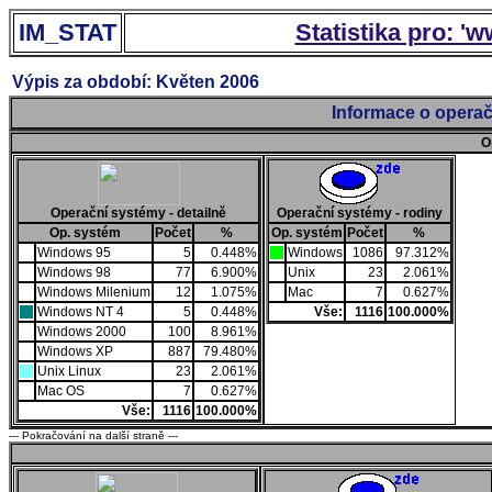
IM_STAT
Statistika pro: '
Výpis za období: Květen 2006
Informace o operač
O
Operační systémy - detailně
Operační systémy - rodiny
Op. systém
Počet
%
Op. systém
Počet
%
Windows 95
5
0.448%
Windows
1086
97.312%
Windows 98
77
6.900%
Unix
23
2.061%
Windows Milenium
12
1.075%
Mac
7
0.627%
Windows NT 4
5
0.448%
Vše:
1116
100.000%
Windows 2000
100
8.961%
Windows XP
887
79.480%
Unix Linux
23
2.061%
Mac OS
7
0.627%
Vše:
1116
100.000%
--- Pokračování na další straně ---