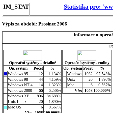
IM_STAT
Statistika pro: 'w
Výpis za období: Prosinec 2006
Informace o operač
Op
Operační systémy - detailně
Operační systémy - rodiny
Op. systém
Počet
%
Op. systém
Počet
%
Windows 95
12
1.134%
Windows
1032
97.543%
Windows 98
44
4.159%
Unix
20
1.890%
Windows NT 4
14
1.323%
Mac
6
0.567%
Windows 2000
66
6.238%
Vše:
1058
100.000%
Windows XP
896
84.688%
Unix Linux
20
1.890%
Mac OS
6
0.567%
Vše:
1058
100.000%