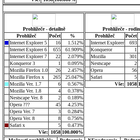
Prohlížeče - detailně
Prohlížeče - rodi
Prohlížeč
Počet
%
Prohlížeč
Počet
Internet Explorer 5
16
1.512%
Internet Explorer
693
Internet Explorer 6
655
61.909%
Konqueror
1
Internet Explorer 7
22
2.079%
Mozilla
301
Konqueror 3
1
0.095%
Nestscape
2
Mozilla Firefox 1.0
26
2.457%
Opera
56
Mozilla Firefox x
265
25.047%
Safari
5
Mozilla Ver. 1.7
6
0.567%
Vše:
1058
Mozilla Ver. 1.8
4
0.378%
Nestscape Ver. 8
2
0.189%
Opera ???
45
4.253%
Opera Ver. 7
3
0.284%
Opera Ver. 8
8
0.756%
Safari x
5
0.473%
Vše:
1058
100.000%