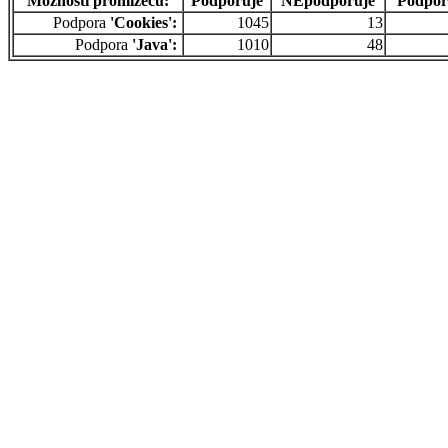
Možnosti prohlížečů:
Podporuje
NEpodporuje
Podpor
Podpora
'Cookies':
1045
13
Podpora
'Java':
1010
48