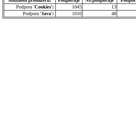
Možnosti prohlížečů:
Podporuje
NEpodporuje
Podpor
Podpora
'Cookies':
1045
13
Podpora
'Java':
1010
48