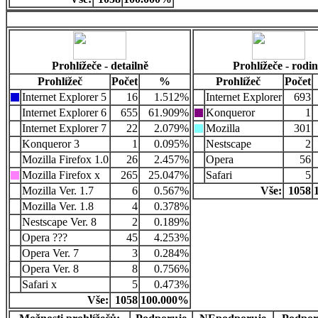
Prohlížeče - detailně
Prohlížeče - rodi
Prohlížeč
Počet
%
Prohlížeč
Počet
Internet Explorer 5
16
1.512%
Internet Explorer
693
Internet Explorer 6
655
61.909%
Konqueror
1
Internet Explorer 7
22
2.079%
Mozilla
301
Konqueror 3
1
0.095%
Nestscape
2
Mozilla Firefox 1.0
26
2.457%
Opera
56
Mozilla Firefox x
265
25.047%
Safari
5
Mozilla Ver. 1.7
6
0.567%
Vše:
1058
Mozilla Ver. 1.8
4
0.378%
Nestscape Ver. 8
2
0.189%
Opera ???
45
4.253%
Opera Ver. 7
3
0.284%
Opera Ver. 8
8
0.756%
Safari x
5
0.473%
Vše:
1058
100.000%