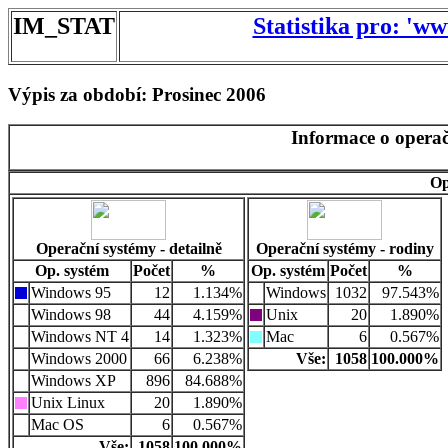
IM_STAT
Statistika pro: 'w
Výpis za období: Prosinec 2006
Informace o operač
Op
Operační systémy - detailně
Operační systémy - rodiny
Op. systém
Počet
%
Op. systém
Počet
%
Windows 95
12
1.134%
Windows
1032
97.543%
Windows 98
44
4.159%
Unix
20
1.890%
Windows NT 4
14
1.323%
Mac
6
0.567%
Windows 2000
66
6.238%
Vše:
1058
100.000%
Windows XP
896
84.688%
Unix Linux
20
1.890%
Mac OS
6
0.567%
Vše:
1058
100.000%