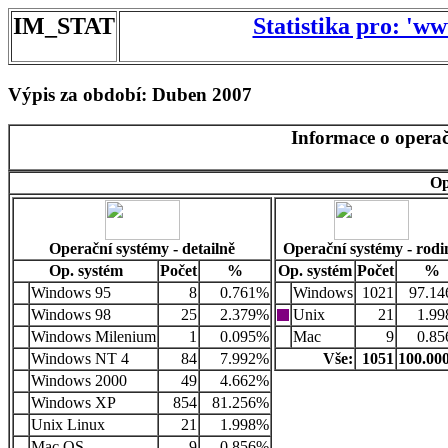
IM_STAT
Statistika pro: 'w
Výpis za období: Duben 2007
Informace o operač
Op
Operační systémy - detailně
Operační systémy - rodi
Op. systém
Počet
%
Op. systém
Počet
%
Windows 95
8
0.761%
Windows
1021
97.1
Windows 98
25
2.379%
Unix
21
1.9
Windows Milenium
1
0.095%
Mac
9
0.8
Windows NT 4
84
7.992%
Vše:
1051
100.0
Windows 2000
49
4.662%
Windows XP
854
81.256%
Unix Linux
21
1.998%
Mac OS
9
0.856%