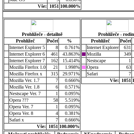
Vše:
1051
100.000%
Prohlížeče - detailně
Prohlížeče - rodi
Prohlížeč
Počet
%
Prohlížeč
Počet
Internet Explorer 5
8
0.761%
Internet Explorer
631
Internet Explorer 6
461
43.863%
Mozilla
349
Internet Explorer 7
162
15.414%
Nestscape
1
Mozilla Firefox 1.0
21
1.998%
Opera
63
Mozilla Firefox x
315
29.971%
Safari
7
Mozilla Ver. 1.7
7
0.666%
Vše:
1051
Mozilla Ver. 1.8
6
0.571%
Nestscape Ver. 7
1
0.095%
Opera ???
58
5.519%
Opera Ver. 7
1
0.095%
Opera Ver. 8
4
0.381%
Safari x
7
0.666%
Vše:
1051
100.000%