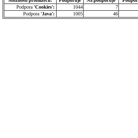
Možnosti prohlížečů:
Podporuje
NEpodporuje
Podpor
Podpora
'Cookies':
1044
7
Podpora
'Java':
1005
46