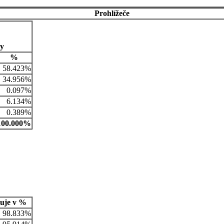
Prohlížeče
ny
%
58.423%
34.956%
0.097%
6.134%
0.389%
100.000%
uje v %
98.833%