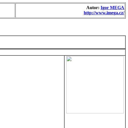
Autor:
Igor MEGA
http://www.imega.cz/