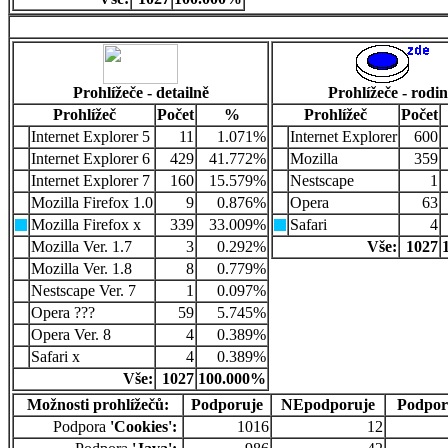
Prohlížeče - detailně
Prohlížeče - rodi
Prohlížeč
Počet
%
Prohlížeč
Počet
Internet Explorer 5
11
1.071%
Internet Explorer
600
Internet Explorer 6
429
41.772%
Mozilla
359
Internet Explorer 7
160
15.579%
Nestscape
1
Mozilla Firefox 1.0
9
0.876%
Opera
63
Mozilla Firefox x
339
33.009%
Safari
4
Mozilla Ver. 1.7
3
0.292%
Vše:
1027
Mozilla Ver. 1.8
8
0.779%
Nestscape Ver. 7
1
0.097%
Opera ???
59
5.745%
Opera Ver. 8
4
0.389%
Safari x
4
0.389%
Vše:
1027
100.000%
Možnosti prohlížečů:
Podporuje
NEpodporuje
Podpor
Podpora
'Cookies':
1016
12