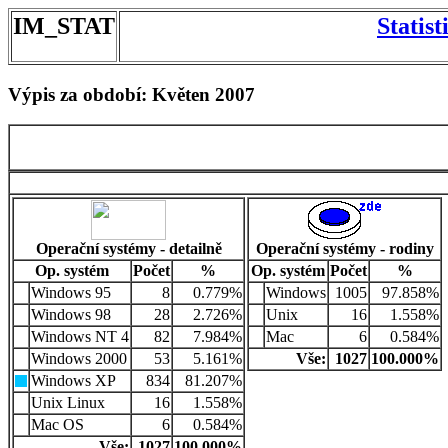
IM_STAT
Statis
Výpis za období: Květen 2007
Operační systémy - detailně
Operační systémy - rodiny
Op. systém
Počet
%
Op. systém
Počet
%
Windows 95
8
0.779%
Windows
1005
97.858%
Windows 98
28
2.726%
Unix
16
1.558%
Windows NT 4
82
7.984%
Mac
6
0.584%
Windows 2000
53
5.161%
Vše:
1027
100.000%
Windows XP
834
81.207%
Unix Linux
16
1.558%
Mac OS
6
0.584%
Vše:
1027
100.000%