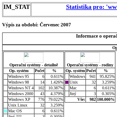
IM_STAT
Statistika pro: 'w
Výpis za období: Červenec 2007
Informace o operač
Op
Operační systémy - detailně
Operační systémy - rodiny
Op. systém
Počet
%
Op. systém
Počet
%
Windows 95
6
0.611%
Windows
941
95.825%
Windows 98
14
1.426%
Unix
32
3.259%
Windows NT 4
102
10.387%
Mac
6
0.611%
Windows 2000
43
4.379%
Jiný
3
0.305%
Windows XP
776
79.022%
Vše:
982
100.000%
Unix Linux
32
3.259%
Mac OS
6
0.611%
Jiný ???
3
0.305%