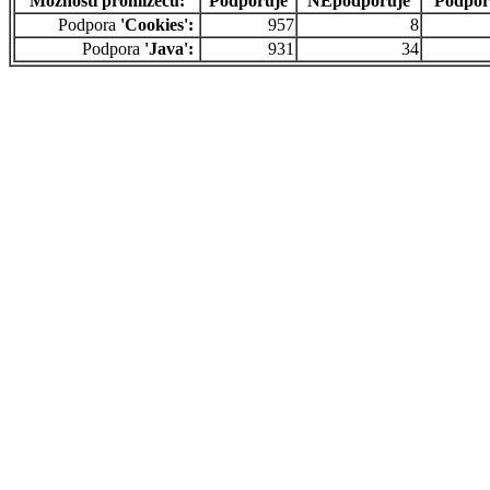
Možnosti prohlížečů:
Podporuje
NEpodporuje
Podpor
Podpora
'Cookies':
957
8
Podpora
'Java':
931
34