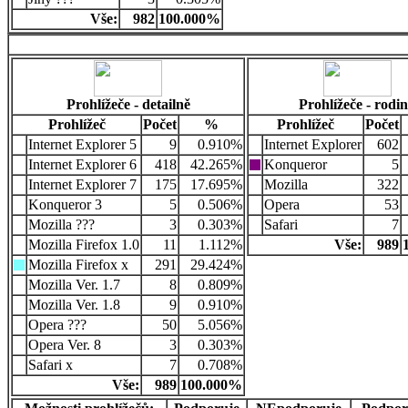
Vše:
982
100.000%
Prohlížeče - detailně
Prohlížeče - rodi
Prohlížeč
Počet
%
Prohlížeč
Počet
Internet Explorer 5
9
0.910%
Internet Explorer
602
Internet Explorer 6
418
42.265%
Konqueror
5
Internet Explorer 7
175
17.695%
Mozilla
322
Konqueror 3
5
0.506%
Opera
53
Mozilla ???
3
0.303%
Safari
7
Mozilla Firefox 1.0
11
1.112%
Vše:
989
Mozilla Firefox x
291
29.424%
Mozilla Ver. 1.7
8
0.809%
Mozilla Ver. 1.8
9
0.910%
Opera ???
50
5.056%
Opera Ver. 8
3
0.303%
Safari x
7
0.708%
Vše:
989
100.000%