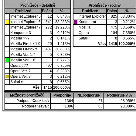
Prohlížeče - detailně
Prohlížeče - rodiny
Prohlížeč
Počet
%
Prohlížeč
Počet
%
Internet Explorer 5
12
0.848%
Internet Explorer
825
58.304%
Internet Explorer 6
541
38.233%
Konqueror
3
0.212%
Internet Explorer 7
272
19.223%
Mozilla
475
33.569%
Konqueror 3
3
0.212%
Opera
104
7.350%
Mozilla ???
2
0.141%
Safari
8
0.565%
Mozilla Firefox 1.0
20
1.413%
Vše:
1415
100.000%
Mozilla Firefox x
437
30.883%
Mozilla Ver. 1.7
5
0.353%
Mozilla Ver. 1.8
11
0.777%
Opera ???
97
6.855%
Opera Ver. 7
4
0.283%
Opera Ver. 8
3
0.212%
Safari x
8
0.565%
Vše:
1415
100.000%
Možnosti prohlížečů:
Podporuje
NEpodporuje
Podporuje v %
Podpora
'Cookies':
1364
27
98.059%
Podpora
'Java':
1306
85
93.889%