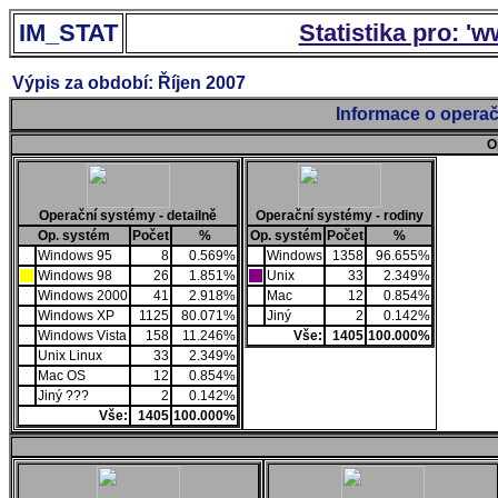
IM_STAT
Statistika pro: '
Výpis za období: Říjen 2007
Informace o operač
O
Operační systémy - detailně
Operační systémy - rodiny
Op. systém
Počet
%
Op. systém
Počet
%
Windows 95
8
0.569%
Windows
1358
96.655%
Windows 98
26
1.851%
Unix
33
2.349%
Windows 2000
41
2.918%
Mac
12
0.854%
Windows XP
1125
80.071%
Jiný
2
0.142%
Windows Vista
158
11.246%
Vše:
1405
100.000%
Unix Linux
33
2.349%
Mac OS
12
0.854%
Jiný ???
2
0.142%
Vše:
1405
100.000%