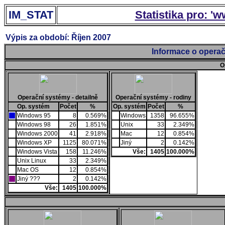
IM_STAT
Statistika pro: '
Výpis za období: Říjen 2007
Informace o operač
O
Operační systémy - detailně
Operační systémy - rodiny
Op. systém
Počet
%
Op. systém
Počet
%
Windows 95
8
0.569%
Windows
1358
96.655%
Windows 98
26
1.851%
Unix
33
2.349%
Windows 2000
41
2.918%
Mac
12
0.854%
Windows XP
1125
80.071%
Jiný
2
0.142%
Windows Vista
158
11.246%
Vše:
1405
100.000%
Unix Linux
33
2.349%
Mac OS
12
0.854%
Jiný ???
2
0.142%
Vše:
1405
100.000%