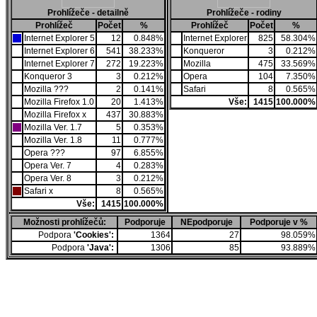
Prohlížeče - detailně
Prohlížeče - rodiny
Prohlížeč
Počet
%
Prohlížeč
Počet
%
Internet Explorer 5
12
0.848%
Internet Explorer
825
58.304%
Internet Explorer 6
541
38.233%
Konqueror
3
0.212%
Internet Explorer 7
272
19.223%
Mozilla
475
33.569%
Konqueror 3
3
0.212%
Opera
104
7.350%
Mozilla ???
2
0.141%
Safari
8
0.565%
Mozilla Firefox 1.0
20
1.413%
Vše:
1415
100.000%
Mozilla Firefox x
437
30.883%
Mozilla Ver. 1.7
5
0.353%
Mozilla Ver. 1.8
11
0.777%
Opera ???
97
6.855%
Opera Ver. 7
4
0.283%
Opera Ver. 8
3
0.212%
Safari x
8
0.565%
Vše:
1415
100.000%
Možnosti prohlížečů:
Podporuje
NEpodporuje
Podporuje v %
Podpora
'Cookies':
1364
27
98.059%
Podpora
'Java':
1306
85
93.889%