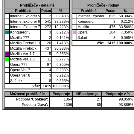
Prohlížeče - detailně
Prohlížeče - rodiny
Prohlížeč
Počet
%
Prohlížeč
Počet
%
Internet Explorer 5
12
0.848%
Internet Explorer
825
58.304%
Internet Explorer 6
541
38.233%
Konqueror
3
0.212%
Internet Explorer 7
272
19.223%
Mozilla
475
33.569%
Konqueror 3
3
0.212%
Opera
104
7.350%
Mozilla ???
2
0.141%
Safari
8
0.565%
Mozilla Firefox 1.0
20
1.413%
Vše:
1415
100.000%
Mozilla Firefox x
437
30.883%
Mozilla Ver. 1.7
5
0.353%
Mozilla Ver. 1.8
11
0.777%
Opera ???
97
6.855%
Opera Ver. 7
4
0.283%
Opera Ver. 8
3
0.212%
Safari x
8
0.565%
Vše:
1415
100.000%
Možnosti prohlížečů:
Podporuje
NEpodporuje
Podporuje v %
Podpora
'Cookies':
1364
27
98.059%
Podpora
'Java':
1306
85
93.889%