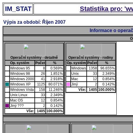
IM_STAT
Statistika pro: '
Výpis za období: Říjen 2007
Informace o operač
O
Operační systémy - detailně
Operační systémy - rodiny
Op. systém
Počet
%
Op. systém
Počet
%
Windows 95
8
0.569%
Windows
1358
96.655%
Windows 98
26
1.851%
Unix
33
2.349%
Windows 2000
41
2.918%
Mac
12
0.854%
Windows XP
1125
80.071%
Jiný
2
0.142%
Windows Vista
158
11.246%
Vše:
1405
100.000%
Unix Linux
33
2.349%
Mac OS
12
0.854%
Jiný ???
2
0.142%
Vše:
1405
100.000%