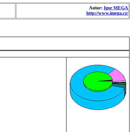
Autor:
Igor MEGA
http://www.imega.cz/