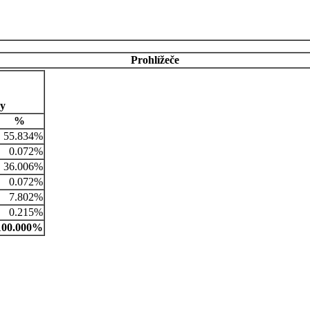
Prohlížeče
ny
%
55.834%
0.072%
36.006%
0.072%
7.802%
0.215%
100.000%