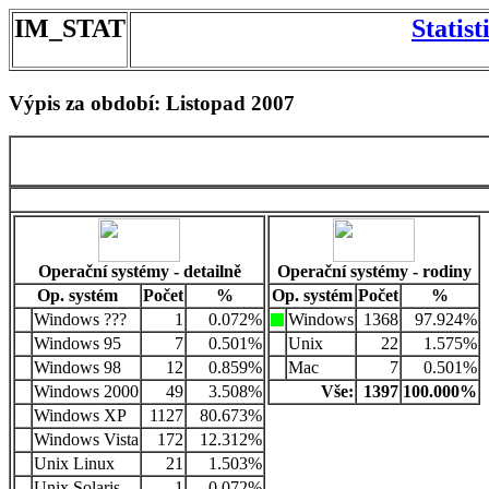
IM_STAT
Statis
Výpis za období: Listopad 2007
Operační systémy - detailně
Operační systémy - rodiny
Op. systém
Počet
%
Op. systém
Počet
%
Windows ???
1
0.072%
Windows
1368
97.924%
Windows 95
7
0.501%
Unix
22
1.575%
Windows 98
12
0.859%
Mac
7
0.501%
Windows 2000
49
3.508%
Vše:
1397
100.000%
Windows XP
1127
80.673%
Windows Vista
172
12.312%
Unix Linux
21
1.503%
Unix Solaris
1
0.072%