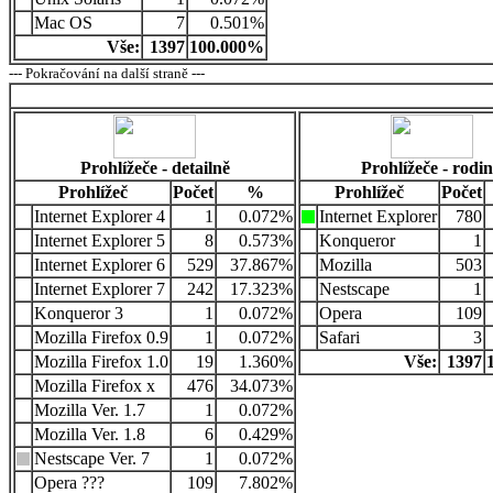
Mac OS
7
0.501%
Vše:
1397
100.000%
--- Pokračování na další straně ---
Prohlížeče - detailně
Prohlížeče - rodi
Prohlížeč
Počet
%
Prohlížeč
Počet
Internet Explorer 4
1
0.072%
Internet Explorer
780
Internet Explorer 5
8
0.573%
Konqueror
1
Internet Explorer 6
529
37.867%
Mozilla
503
Internet Explorer 7
242
17.323%
Nestscape
1
Konqueror 3
1
0.072%
Opera
109
Mozilla Firefox 0.9
1
0.072%
Safari
3
Mozilla Firefox 1.0
19
1.360%
Vše:
1397
Mozilla Firefox x
476
34.073%
Mozilla Ver. 1.7
1
0.072%
Mozilla Ver. 1.8
6
0.429%
Nestscape Ver. 7
1
0.072%
Opera ???
109
7.802%