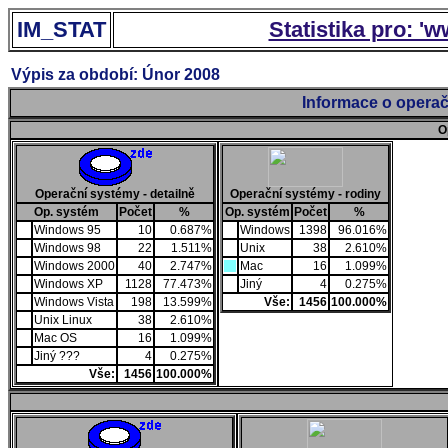
IM_STAT
Statistika pro: '
Výpis za období: Únor 2008
Informace o operač
O
Operační systémy - detailně
Operační systémy - rodiny
Op. systém
Počet
%
Op. systém
Počet
%
Windows 95
10
0.687%
Windows
1398
96.016%
Windows 98
22
1.511%
Unix
38
2.610%
Windows 2000
40
2.747%
Mac
16
1.099%
Windows XP
1128
77.473%
Jiný
4
0.275%
Windows Vista
198
13.599%
Vše:
1456
100.000%
Unix Linux
38
2.610%
Mac OS
16
1.099%
Jiný ???
4
0.275%
Vše:
1456
100.000%