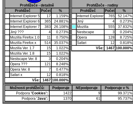
Prohlížeče - detailně
Prohlížeče - rodiny
Prohlížeč
Počet
%
Prohlížeč
Počet
%
Internet Explorer 5
17
1.159%
Internet Explorer
765
52.147%
Internet Explorer 6
365
24.881%
Jiný
4
0.273%
Internet Explorer 7
383
26.108%
Mozilla
555
37.832%
Jiný ???
4
0.273%
Nestscape
3
0.204%
Mozilla Firefox 1.0
11
0.750%
Opera
128
8.725%
Mozilla Firefox x
514
35.037%
Safari
12
0.818%
Mozilla Ver. 1.7
15
1.022%
Vše:
1467
100.000%
Mozilla Ver. 1.8
15
1.022%
Nestscape Ver. 8
3
0.204%
Opera ???
121
8.248%
Opera Ver. 8
7
0.477%
Safari x
12
0.818%
Vše:
1467
100.000%
Možnosti prohlížečů:
Podporuje
NEpodporuje
Podporuje v %
Podpora
'Cookies':
1422
9
99.371%
Podpora
'Java':
1370
61
95.737%