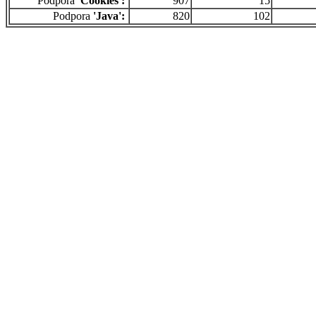
Podpora
'Cookies':
907
15
Podpora
'Java':
820
102