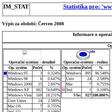
IM_STAT
Statistika pro: 'w
Výpis za období: Červen 2008
Informace o operač
Op
Operační systémy - detailně
Operační systémy - rodiny
Op. systém
Počet
%
Op. systém
Počet
%
Windows 95
3
0.324%
Windows
895
96.548%
Windows 98
6
0.647%
Unix
24
2.589%
Windows 2000
25
2.697%
Mac
7
0.755%
Windows XP
692
74.649%
Jiný
1
0.108%
Windows Vista
169
18.231%
Vše:
927
100.000%
Unix Linux
24
2.589%
Mac OS
7
0.755%
Jiný ???
1
0.108%