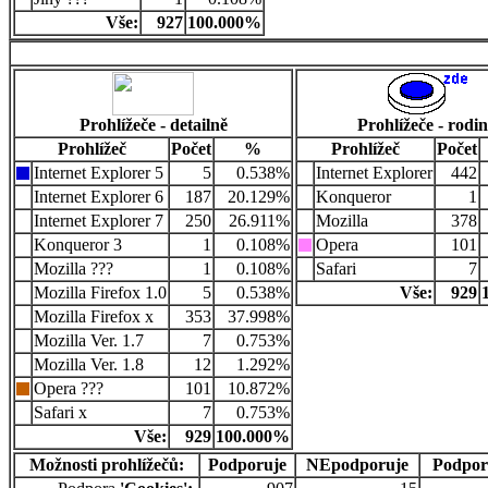
Vše:
927
100.000%
Prohlížeče - detailně
Prohlížeče - rodi
Prohlížeč
Počet
%
Prohlížeč
Počet
Internet Explorer 5
5
0.538%
Internet Explorer
442
Internet Explorer 6
187
20.129%
Konqueror
1
Internet Explorer 7
250
26.911%
Mozilla
378
Konqueror 3
1
0.108%
Opera
101
Mozilla ???
1
0.108%
Safari
7
Mozilla Firefox 1.0
5
0.538%
Vše:
929
Mozilla Firefox x
353
37.998%
Mozilla Ver. 1.7
7
0.753%
Mozilla Ver. 1.8
12
1.292%
Opera ???
101
10.872%
Safari x
7
0.753%
Vše:
929
100.000%
Možnosti prohlížečů:
Podporuje
NEpodporuje
Podpor