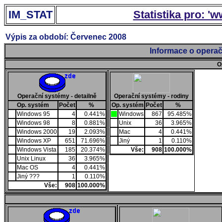
IM_STAT
Statistika pro: '
Výpis za období: Červenec 2008
Informace o operač
O
Operační systémy - detailně
Operační systémy - rodiny
Op. systém
Počet
%
Op. systém
Počet
%
Windows 95
4
0.441%
Windows
867
95.485%
Windows 98
8
0.881%
Unix
36
3.965%
Windows 2000
19
2.093%
Mac
4
0.441%
Windows XP
651
71.696%
Jiný
1
0.110%
Windows Vista
185
20.374%
Vše:
908
100.000%
Unix Linux
36
3.965%
Mac OS
4
0.441%
Jiný ???
1
0.110%
Vše:
908
100.000%