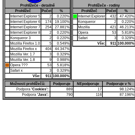
Prohlížeče - detailně
Prohlížeče - rodiny
Prohlížeč
Počet
%
Prohlížeč
Počet
%
Internet Explorer 5
2
0.220%
Internet Explorer
432
47.420%
Internet Explorer 6
174
19.100%
Konqueror
2
0.220%
Internet Explorer 7
254
27.881%
Mozilla
421
46.213%
Internet Explorer 8
2
0.220%
Opera
53
5.818%
Konqueror 3
2
0.220%
Safari
3
0.329%
Mozilla Firefox 1.0
5
0.549%
Vše:
911
100.000%
Mozilla Firefox x
404
44.347%
Mozilla Ver. 1.7
3
0.329%
Mozilla Ver. 1.8
9
0.988%
Opera ???
53
5.818%
Safari x
3
0.329%
Vše:
911
100.000%
Možnosti prohlížečů:
Podporuje
NEpodporuje
Podporuje v %
Podpora
'Cookies':
889
17
98.124%
Podpora
'Java':
790
116
87.196%