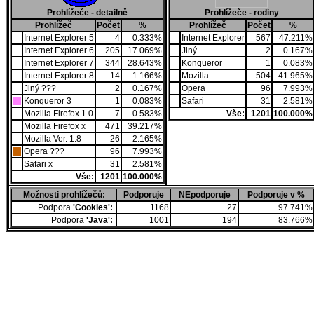
Prohlížeče - detailně
Prohlížeče - rodiny
Prohlížeč
Počet
%
Prohlížeč
Počet
%
Internet Explorer 5
4
0.333%
Internet Explorer
567
47.211%
Internet Explorer 6
205
17.069%
Jiný
2
0.167%
Internet Explorer 7
344
28.643%
Konqueror
1
0.083%
Internet Explorer 8
14
1.166%
Mozilla
504
41.965%
Jiný ???
2
0.167%
Opera
96
7.993%
Konqueror 3
1
0.083%
Safari
31
2.581%
Mozilla Firefox 1.0
7
0.583%
Vše:
1201
100.000%
Mozilla Firefox x
471
39.217%
Mozilla Ver. 1.8
26
2.165%
Opera ???
96
7.993%
Safari x
31
2.581%
Vše:
1201
100.000%
Možnosti prohlížečů:
Podporuje
NEpodporuje
Podporuje v %
Podpora
'Cookies':
1168
27
97.741%
Podpora
'Java':
1001
194
83.766%