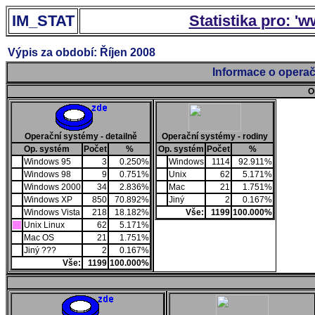
IM_STAT
Statistika pro: '
Výpis za období: Říjen 2008
Informace o operač
O
Operační systémy - detailně
Operační systémy - rodiny
Op. systém
Počet
%
Op. systém
Počet
%
Windows 95
3
0.250%
Windows
1114
92.911%
Windows 98
9
0.751%
Unix
62
5.171%
Windows 2000
34
2.836%
Mac
21
1.751%
Windows XP
850
70.892%
Jiný
2
0.167%
Windows Vista
218
18.182%
Vše:
1199
100.000%
Unix Linux
62
5.171%
Mac OS
21
1.751%
Jiný ???
2
0.167%
Vše:
1199
100.000%