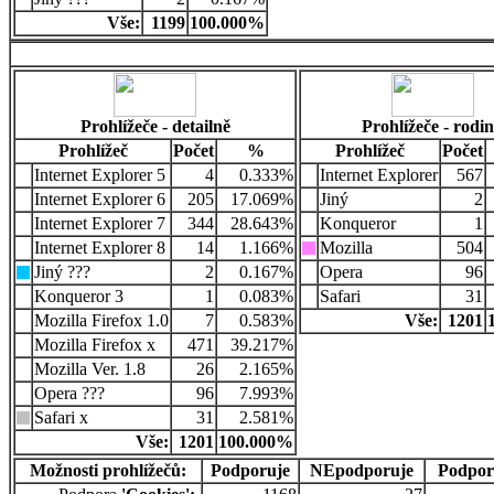
Vše:
1199
100.000%
Prohlížeče - detailně
Prohlížeče - rodi
Prohlížeč
Počet
%
Prohlížeč
Počet
Internet Explorer 5
4
0.333%
Internet Explorer
567
Internet Explorer 6
205
17.069%
Jiný
2
Internet Explorer 7
344
28.643%
Konqueror
1
Internet Explorer 8
14
1.166%
Mozilla
504
Jiný ???
2
0.167%
Opera
96
Konqueror 3
1
0.083%
Safari
31
Mozilla Firefox 1.0
7
0.583%
Vše:
1201
Mozilla Firefox x
471
39.217%
Mozilla Ver. 1.8
26
2.165%
Opera ???
96
7.993%
Safari x
31
2.581%
Vše:
1201
100.000%
Možnosti prohlížečů:
Podporuje
NEpodporuje
Podpor