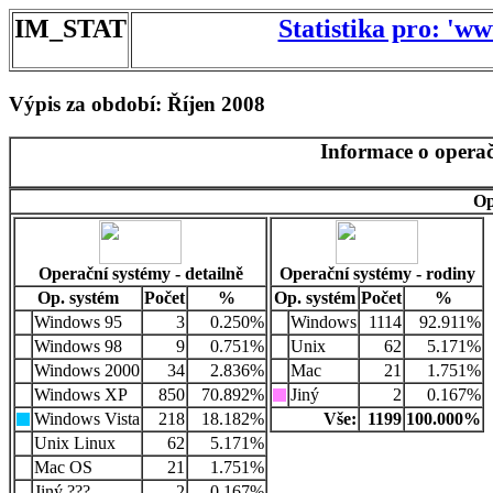
IM_STAT
Statistika pro: 'w
Výpis za období: Říjen 2008
Informace o operač
Op
Operační systémy - detailně
Operační systémy - rodiny
Op. systém
Počet
%
Op. systém
Počet
%
Windows 95
3
0.250%
Windows
1114
92.911%
Windows 98
9
0.751%
Unix
62
5.171%
Windows 2000
34
2.836%
Mac
21
1.751%
Windows XP
850
70.892%
Jiný
2
0.167%
Windows Vista
218
18.182%
Vše:
1199
100.000%
Unix Linux
62
5.171%
Mac OS
21
1.751%
Jiný ???
2
0.167%