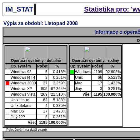
IM_STAT
Statistika pro: '
Výpis za období: Listopad 2008
Informace o operač
O
Operační systémy - detailně
Operační systémy - rodiny
Op. systém
Počet
%
Op. systém
Počet
%
Windows 98
5
0.418%
Windows
1109
92.803%
Windows NT 4
3
0.251%
Unix
66
5.523%
Windows 2000
27
2.259%
Mac
17
1.423%
Windows XP
805
67.364%
Jiný
3
0.251%
Windows Vista
269
22.510%
Vše:
1195
100.000%
Unix Linux
62
5.188%
Unix Solaris
4
0.335%
Mac OS
17
1.423%
Jiný ???
3
0.251%
Vše:
1195
100.000%
--- Pokračování na další straně ---