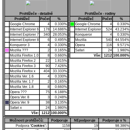
Prohlížeče - detailně
Prohlížeče - rodiny
Prohlížeč
Počet
%
Prohlížeč
Počet
%
Google Chrome
4
0.330%
Google Chrome
4
0.330%
Internet Explorer 6
178
14.686%
Internet Explorer
524
43.234%
Internet Explorer 7
340
28.053%
Konqueror
4
0.330%
Internet Explorer 8
6
0.495%
Mozilla
540
44.554%
Konqueror 3
4
0.330%
Opera
116
9.571%
Mozilla ???
2
0.165%
Safari
24
1.980%
Mozilla Firefox 1.0
8
0.660%
Vše:
1212
100.000%
Mozilla Firefox 2
22
1.815%
Mozilla Firefox 3
90
7.426%
Mozilla Firefox x
404
33.333%
Mozilla Ver. 1.6
4
0.330%
Mozilla Ver. 1.7
2
0.165%
Mozilla Ver. 1.8
8
0.660%
Opera ???
75
6.188%
Opera Ver. 8
3
0.248%
Opera Ver. 9
38
3.135%
Safari x
24
1.980%
Vše:
1212
100.000%
Možnosti prohlížečů:
Podporuje
NEpodporuje
Podporuje v %
Podpora
'Cookies':
1158
19
98.386%