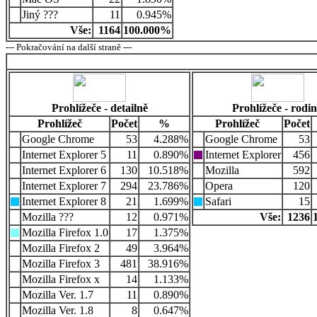
Jiný ???
11
0.945%
Vše:
1164
100.000%
--- Pokračování na další straně ---
Prohlížeče - detailně
Prohlížeče - rodi
Prohlížeč
Počet
%
Prohlížeč
Počet
Google Chrome
53
4.288%
Google Chrome
53
Internet Explorer 5
11
0.890%
Internet Explorer
456
Internet Explorer 6
130
10.518%
Mozilla
592
Internet Explorer 7
294
23.786%
Opera
120
Internet Explorer 8
21
1.699%
Safari
15
Mozilla ???
12
0.971%
Vše:
1236
Mozilla Firefox 1.0
17
1.375%
Mozilla Firefox 2
49
3.964%
Mozilla Firefox 3
481
38.916%
Mozilla Firefox x
14
1.133%
Mozilla Ver. 1.7
11
0.890%
Mozilla Ver. 1.8
8
0.647%