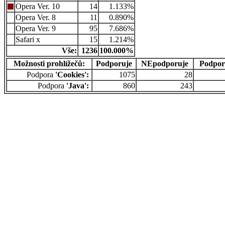
Opera Ver. 10
14
1.133%
Opera Ver. 8
11
0.890%
Opera Ver. 9
95
7.686%
Safari x
15
1.214%
Vše:
1236
100.000%
Možnosti prohlížečů:
Podporuje
NEpodporuje
Podpor
Podpora
'Cookies':
1075
28
Podpora
'Java':
860
243