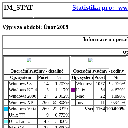
IM_STAT
Statistika pro: 'w
Výpis za období: Únor 2009
Informace o operač
Op
Operační systémy - detailně
Operační systémy - rodiny
Op. systém
Počet
%
Op. systém
Počet
%
Windows 98
14
1.203%
Windows
1077
92.526%
Windows NT 4
13
1.117%
Unix
54
4.639%
Windows 2000
24
2.062%
Mac
22
1.890%
Windows XP
766
65.808%
Jiný
11
0.945%
Windows Vista
260
22.337%
Vše:
1164
100.000%
Unix ???
9
0.773%
Unix Linux
45
3.866%
Mac OS
22
1.890%