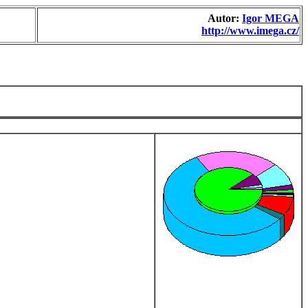
Autor:
Igor MEGA
http://www.imega.cz/