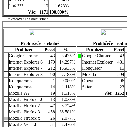
Jiný ???
19
1.623%
Vše:
1171
100.000%
--- Pokračování na další straně ---
Prohlížeče - detailně
Prohlížeče - rodi
Prohlížeč
Počet
%
Prohlížeč
Počet
Google Chrome
43
3.435%
Google Chrome
43
Internet Explorer 6
179
14.297%
Internet Explorer
481
Internet Explorer 7
212
16.933%
Konqueror
15
Internet Explorer 8
90
7.188%
Mozilla
594
Konqueror 3
1
0.080%
Opera
96
Konqueror 4
14
1.118%
Safari
23
Mozilla ???
19
1.518%
Vše:
1252
Mozilla Firefox 1.0
13
1.038%
Mozilla Firefox 2
47
3.754%
Mozilla Firefox 3
458
36.581%
Mozilla Firefox x
26
2.077%
Mozilla Ver. 1.8
31
2.476%