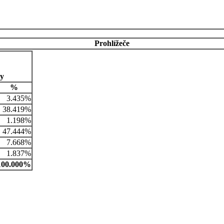
Prohlížeče
ny
%
3.435%
38.419%
1.198%
47.444%
7.668%
1.837%
100.000%