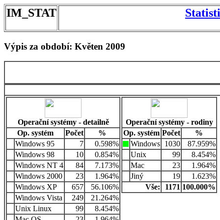
IM_STAT
Statis
Výpis za období: Květen 2009
Operační systémy - detailně
Operační systémy - rodiny
Op. systém
Počet
%
Op. systém
Počet
%
Windows 95
7
0.598%
Windows
1030
87.959%
Windows 98
10
0.854%
Unix
99
8.454%
Windows NT 4
84
7.173%
Mac
23
1.964%
Windows 2000
23
1.964%
Jiný
19
1.623%
Windows XP
657
56.106%
Vše:
1171
100.000%
Windows Vista
249
21.264%
Unix Linux
99
8.454%
Mac OS
23
1.964%