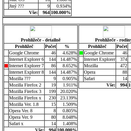
Jiný ???
9
0.934%
Vše:
964
100.000%
Prohlížeče - detailně
Prohlížeče - rodin
Prohlížeč
Počet
%
Prohlížeč
Počet
Google Chrome
46
4.628%
Google Chrome
46
Internet Explorer 6
144
14.487%
Internet Explorer
374
Internet Explorer 7
86
8.652%
Mozilla
472
Internet Explorer 8
144
14.487%
Opera
88
Mozilla ???
9
0.905%
Safari
14
Mozilla Firefox 2
19
1.911%
Vše:
994
1
Mozilla Firefox 3
199
20.020%
Mozilla Firefox x
230
23.139%
Mozilla Ver. 1.8
15
1.509%
Opera Ver. 8
8
0.805%
Opera Ver. 9
80
8.048%
Safari x
14
1.408%
Vše:
994
100.000%