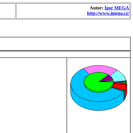
Autor:
Igor MEGA
http://www.imega.cz/