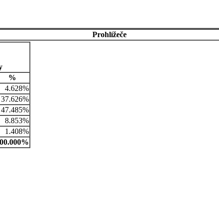
Prohlížeče
y
%
4.628%
37.626%
47.485%
8.853%
1.408%
00.000%