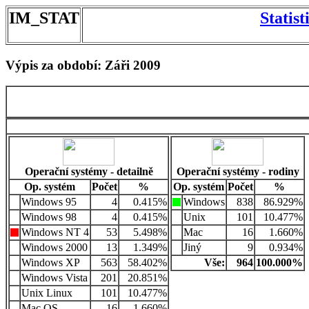
IM_STAT
Statis
Výpis za období: Záři 2009
Operační systémy - detailně
Operační systémy - rodiny
Op. systém
Počet
%
Op. systém
Počet
%
Windows 95
4
0.415%
Windows
838
86.929%
Windows 98
4
0.415%
Unix
101
10.477%
Windows NT 4
53
5.498%
Mac
16
1.660%
Windows 2000
13
1.349%
Jiný
9
0.934%
Windows XP
563
58.402%
Vše:
964
100.000%
Windows Vista
201
20.851%
Unix Linux
101
10.477%
Mac OS
16
1.660%