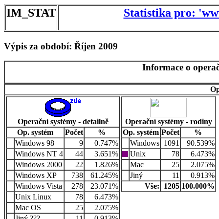
IM_STAT
Statistika pro: 'w
Výpis za období: Říjen 2009
Informace o operač
Op
Operační systémy - detailně
Operační systémy - rodiny
Op. systém
Počet
%
Op. systém
Počet
%
Windows 98
9
0.747%
Windows
1091
90.539%
Windows NT 4
44
3.651%
Unix
78
6.473%
Windows 2000
22
1.826%
Mac
25
2.075%
Windows XP
738
61.245%
Jiný
11
0.913%
Windows Vista
278
23.071%
Vše:
1205
100.000%
Unix Linux
78
6.473%
Mac OS
25
2.075%
Jiný ???
11
0.913%