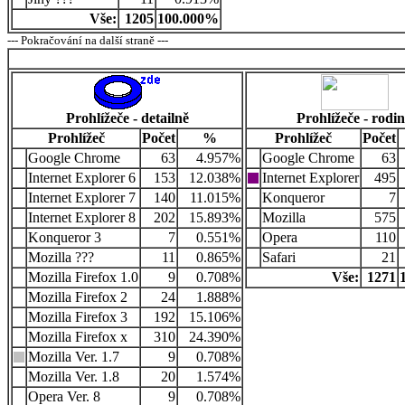
Vše:
1205
100.000%
--- Pokračování na další straně ---
Prohlížeče - detailně
Prohlížeče - rodi
Prohlížeč
Počet
%
Prohlížeč
Počet
Google Chrome
63
4.957%
Google Chrome
63
Internet Explorer 6
153
12.038%
Internet Explorer
495
Internet Explorer 7
140
11.015%
Konqueror
7
Internet Explorer 8
202
15.893%
Mozilla
575
Konqueror 3
7
0.551%
Opera
110
Mozilla ???
11
0.865%
Safari
21
Mozilla Firefox 1.0
9
0.708%
Vše:
1271
Mozilla Firefox 2
24
1.888%
Mozilla Firefox 3
192
15.106%
Mozilla Firefox x
310
24.390%
Mozilla Ver. 1.7
9
0.708%
Mozilla Ver. 1.8
20
1.574%
Opera Ver. 8
9
0.708%