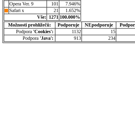
Opera Ver. 9
101
7.946%
Safari x
21
1.652%
Vše:
1271
100.000%
Možnosti prohlížečů:
Podporuje
NEpodporuje
Podpor
Podpora
'Cookies':
1132
15
Podpora
'Java':
913
234