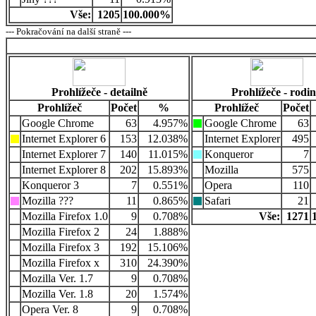
Vše:
1205
100.000%
--- Pokračování na další straně ---
Prohlížeče - detailně
Prohlížeče - rodi
Prohlížeč
Počet
%
Prohlížeč
Počet
Google Chrome
63
4.957%
Google Chrome
63
Internet Explorer 6
153
12.038%
Internet Explorer
495
Internet Explorer 7
140
11.015%
Konqueror
7
Internet Explorer 8
202
15.893%
Mozilla
575
Konqueror 3
7
0.551%
Opera
110
Mozilla ???
11
0.865%
Safari
21
Mozilla Firefox 1.0
9
0.708%
Vše:
1271
Mozilla Firefox 2
24
1.888%
Mozilla Firefox 3
192
15.106%
Mozilla Firefox x
310
24.390%
Mozilla Ver. 1.7
9
0.708%
Mozilla Ver. 1.8
20
1.574%
Opera Ver. 8
9
0.708%