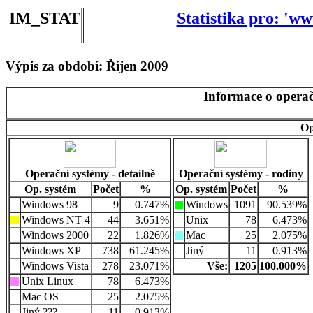
IM_STAT
Statistika pro: 'w
Výpis za období: Říjen 2009
Informace o operač
Op
Operační systémy - detailně
Operační systémy - rodiny
Op. systém
Počet
%
Op. systém
Počet
%
Windows 98
9
0.747%
Windows
1091
90.539%
Windows NT 4
44
3.651%
Unix
78
6.473%
Windows 2000
22
1.826%
Mac
25
2.075%
Windows XP
738
61.245%
Jiný
11
0.913%
Windows Vista
278
23.071%
Vše:
1205
100.000%
Unix Linux
78
6.473%
Mac OS
25
2.075%
Jiný ???
11
0.913%