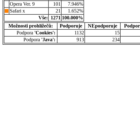
Opera Ver. 9
101
7.946%
Safari x
21
1.652%
Vše:
1271
100.000%
Možnosti prohlížečů:
Podporuje
NEpodporuje
Podpor
Podpora
'Cookies':
1132
15
Podpora
'Java':
913
234