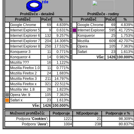
Prohlížeče - detailně
Prohlížeče - rodiny
Prohlížeč
Počet
%
Prohlížeč
Počet
%
Google Chrome
69
4.839%
Google Chrome
69
4.839%
Internet Explorer 5
9
0.631%
Internet Explorer
595
41.725%
Internet Explorer 6
132
9.257%
Konqueror
25
1.753%
Internet Explorer 7
204
14.306%
Mozilla
609
42.707%
Internet Explorer 8
250
17.532%
Opera
105
7.363%
Konqueror 3
11
0.771%
Safari
23
1.613%
Konqueror 4
14
0.982%
Vše:
1426
100.000%
Mozilla ???
16
1.122%
Mozilla Firefox 1.0
11
0.771%
Mozilla Firefox 2
24
1.683%
Mozilla Firefox 3
211
14.797%
Mozilla Firefox x
321
22.511%
Mozilla Ver. 1.8
26
1.823%
Opera Ver. 9
105
7.363%
Safari x
23
1.613%
Vše:
1426
100.000%
Možnosti prohlížečů:
Podporuje
NEpodporuje
Podporuje v %
Podpora
'Cookies':
1221
21
98.309%
Podpora
'Java':
1004
238
80.837%