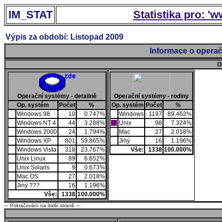
IM_STAT
Statistika pro: '
Výpis za období: Listopad 2009
Informace o operač
O
Operační systémy - detailně
Operační systémy - rodiny
Op. systém
Počet
%
Op. systém
Počet
%
Windows 98
10
0.747%
Windows
1197
89.462%
Windows NT 4
44
3.288%
Unix
98
7.324%
Windows 2000
24
1.794%
Mac
27
2.018%
Windows XP
801
59.865%
Jiný
16
1.196%
Windows Vista
318
23.767%
Vše:
1338
100.000%
Unix Linux
89
6.652%
Unix Solaris
9
0.673%
Mac OS
27
2.018%
Jiný ???
16
1.196%
Vše:
1338
100.000%
--- Pokračování na další straně ---