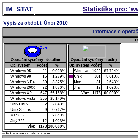
IM_STAT
Statistika pro: '
Výpis za období: Únor 2010
Informace o operač
O
Operační systémy - detailně
Operační systémy - rodiny
Op. systém
Počet
%
Op. systém
Počet
%
Windows 95
11
0.938%
Windows
1029
87.724%
Windows 98
15
1.279%
Unix
101
8.610%
Windows NT 4
39
3.325%
Mac
31
2.643%
Windows 2000
22
1.876%
Jiný
12
1.023%
Windows XP
647
55.158%
Vše:
1173
100.000%
Windows Vista
295
25.149%
Unix Linux
92
7.843%
Unix Solaris
9
0.767%
Mac OS
31
2.643%
Jiný ???
12
1.023%
Vše:
1173
100.000%
--- Pokračování na další straně ---