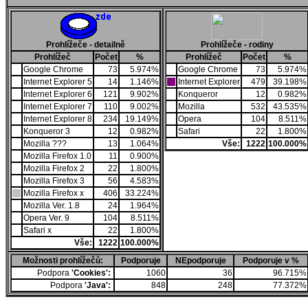
Prohlížeče - detailně
Prohlížeče - rodiny
Prohlížeč
Počet
%
Prohlížeč
Počet
%
Google Chrome
73
5.974%
Google Chrome
73
5.974%
Internet Explorer 5
14
1.146%
Internet Explorer
479
39.198%
Internet Explorer 6
121
9.902%
Konqueror
12
0.982%
Internet Explorer 7
110
9.002%
Mozilla
532
43.535%
Internet Explorer 8
234
19.149%
Opera
104
8.511%
Konqueror 3
12
0.982%
Safari
22
1.800%
Mozilla ???
13
1.064%
Vše:
1222
100.000%
Mozilla Firefox 1.0
11
0.900%
Mozilla Firefox 2
22
1.800%
Mozilla Firefox 3
56
4.583%
Mozilla Firefox x
406
33.224%
Mozilla Ver. 1.8
24
1.964%
Opera Ver. 9
104
8.511%
Safari x
22
1.800%
Vše:
1222
100.000%
Možnosti prohlížečů:
Podporuje
NEpodporuje
Podporuje v %
Podpora
'Cookies':
1060
36
96.715%
Podpora
'Java':
848
248
77.372%